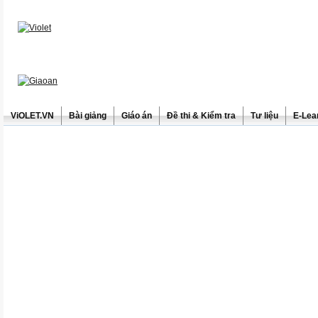
ViOLET.VN
Bài giảng
Giáo án
Đề thi & Kiểm tra
Tư liệu
E-Lea