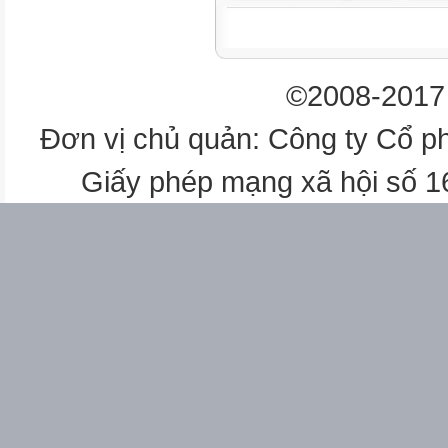
- Tách, - Thơ “
- Trò
gộp các
©2008-2017 
chuyện về
trúng đích hoa mai,
Đơn vị chủ quản: Công ty Cổ p
hoa mai ,
hoa
Giấy phép mạng xã hội số 
đào
nhóm
đối
hoa mai,
đứng ( xa
hoa đào“
tượng
hoa đào.
2m x cao
trong
1,5m)