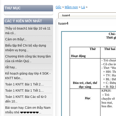
Gốc
>
Mầm non
>
Lá
>
THƯ MỤC
tuan4
CÁC Ý KIẾN MỚI NHẤT
tuan4
Thầy có bsach1 bài tập 10 và 11
mà có...
Cảm ơn thầy!...
Biểu tập thể Chi bộ xây dựng
nhiệm vụ trọng...
Chương trình công tác trọng tâm
của cá nhân Quý...
rất hay...
Kế hoạch giảng dạy lớp 4 SGK -
KNTT Môn...
Toán 1 KNTT. Bài 1 Tiết 2....
Toán 1 KNTT. Bài 1 Tiết 1....
Toán 1 KNTT. Bài Các số từ 0
đến 10...
Bài soạn hay. Cảm ơn thầy Nam
nhiều nhé ❤️❤️❤️❤️❤️❤️...