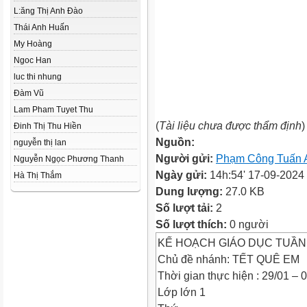
L:ăng Thị Anh Đào
Thái Anh Huấn
My Hoàng
Ngoc Han
luc thi nhung
Đàm Vũ
Lam Pham Tuyet Thu
(
Tài liệu chưa được thẩm định
)
Đinh Thị Thu Hiền
Nguồn:
nguyễn thị lan
Người gửi:
Phạm Công Tuấn 
Nguyễn Ngọc Phương Thanh
Ngày gửi:
14h:54' 17-09-2024
Hà Thị Thắm
Dung lượng:
27.0 KB
Số lượt tải:
2
Số lượt thích:
0 người
KẾ HOẠCH GIÁO DỤC TUẦN
Chủ đề nhánh: TẾT QUÊ EM
Thời gian thực hiện : 29/01 – 
Lớp lớn 1