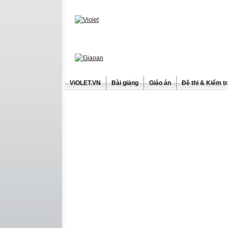
ViOLET.VN
Bài giảng
Giáo án
Đề thi & Kiểm t