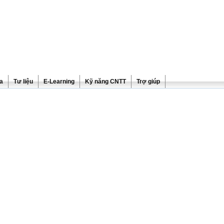
ra
Tư liệu
E-Learning
Kỹ năng CNTT
Trợ giúp