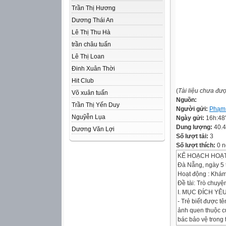
Trần Thị Hương
Dương Thái An
Lê Thị Thu Hà
trần châu tuấn
Lê Thị Loan
Đinh Xuân Thời
Hit Club
(
Tài liệu chưa đư
Võ xuân tuấn
Nguồn:
Trần Thị Yến Duy
Người gửi:
Phạm
Nguỹễn Lụa
Ngày gửi:
16h:48
Dung lượng:
40.
Dương Văn Lợi
Số lượt tải:
3
Số lượt thích:
0 n
KẾ HOẠCH HOẠ
Đà Nẵng, ngày 5
Hoạt động : Khám
Đề tài: Trò chuy
I. MỤC ĐÍCH YÊ
- Trẻ biết được t
ảnh quen thuộc c
bác bảo vệ trong