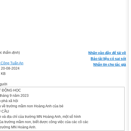
ợc thẩm định
)
Nhấn vào đây để tải về
Báo tài liệu có sai sót
 Công Tuấn An
Nhắn tin cho tác giả
' 20-08-2024
4 KB
gười
T ĐỘNG HỌC
 tháng 9 năm 2023
 phá xã hội
ện về trường mầm non Hoàng Anh của bé
U CẦU
ên và địa chỉ của trường MN Hoàng Anh, một số hình
ủa trường mầm non, biết được công việc của các cô các
 trường MN Hoàng Anh.