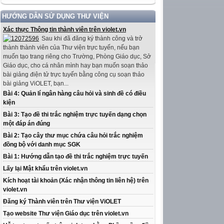
HƯỚNG DẪN SỬ DỤNG THƯ VIỆN
Xác thực Thông tin thành viên trên violet.vn
Sau khi đã đăng ký thành công và trở
thành thành viên của Thư viện trực tuyến, nếu bạn
muốn tạo trang riêng cho Trường, Phòng Giáo dục, Sở
Giáo dục, cho cá nhân mình hay bạn muốn soạn thảo
bài giảng điện tử trực tuyến bằng công cụ soạn thảo
bài giảng ViOLET, bạn...
Bài 4: Quản lí ngân hàng câu hỏi và sinh đề có điều
kiện
Bài 3: Tạo đề thi trắc nghiệm trực tuyến dạng chọn
một đáp án đúng
Bài 2: Tạo cây thư mục chứa câu hỏi trắc nghiệm
đồng bộ với danh mục SGK
Bài 1: Hướng dẫn tạo đề thi trắc nghiệm trực tuyến
Lấy lại Mật khẩu trên violet.vn
Kích hoạt tài khoản (Xác nhận thông tin liên hệ) trên
violet.vn
Đăng ký Thành viên trên Thư viện ViOLET
Tạo website Thư viện Giáo dục trên violet.vn