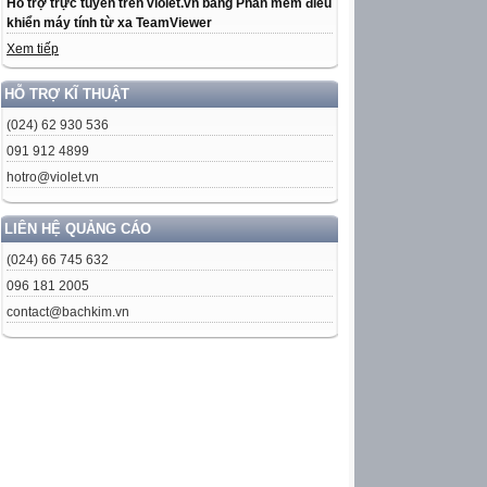
Hỗ trợ trực tuyến trên violet.vn bằng Phần mềm điều
khiển máy tính từ xa TeamViewer
Xem tiếp
HỖ TRỢ KĨ THUẬT
(024) 62 930 536
091 912 4899
hotro@violet.vn
LIÊN HỆ QUẢNG CÁO
(024) 66 745 632
096 181 2005
contact@bachkim.vn