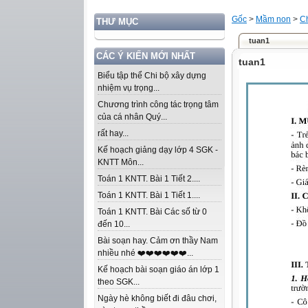
Gốc
>
Mầm non
>
C
THƯ MỤC
tuan1
CÁC Ý KIẾN MỚI NHẤT
tuan1
Biểu tập thể Chi bộ xây dựng
nhiệm vụ trọng...
Chương trình công tác trọng tâm
của cá nhân Quý...
rất hay...
Kế hoạch giảng dạy lớp 4 SGK -
KNTT Môn...
Toán 1 KNTT. Bài 1 Tiết 2....
Toán 1 KNTT. Bài 1 Tiết 1....
Toán 1 KNTT. Bài Các số từ 0
đến 10...
Bài soạn hay. Cảm ơn thầy Nam
nhiều nhé ❤️❤️❤️❤️❤️❤️...
Kế hoạch bài soạn giáo án lớp 1
theo SGK...
Ngày hè không biết đi đâu chơi,