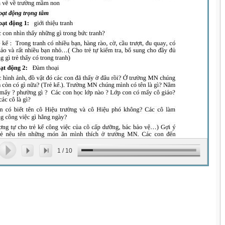
1
/
10