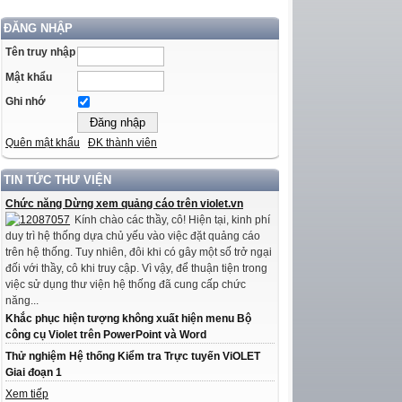
ĐĂNG NHẬP
Tên truy nhập
Mật khẩu
Ghi nhớ
Quên mật khẩu
ĐK thành viên
TIN TỨC THƯ VIỆN
Chức năng Dừng xem quảng cáo trên violet.vn
Kính chào các thầy, cô! Hiện tại, kinh phí
duy trì hệ thống dựa chủ yếu vào việc đặt quảng cáo
trên hệ thống. Tuy nhiên, đôi khi có gây một số trở ngại
đối với thầy, cô khi truy cập. Vì vậy, để thuận tiện trong
việc sử dụng thư viện hệ thống đã cung cấp chức
năng...
Khắc phục hiện tượng không xuất hiện menu Bộ
công cụ Violet trên PowerPoint và Word
Thử nghiệm Hệ thống Kiểm tra Trực tuyến ViOLET
Giai đoạn 1
Xem tiếp