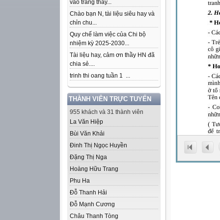
vào trang thầy...
Chào bạn N, tài liệu siêu hay và
chỉn chu...
Quy chế làm việc của Chi bộ
nhiệm kỳ 2025-2030...
Tài liệu hay, cảm ơn thầy HN đã
chia sẻ....
trinh thi oang tuần 1 ...
THÀNH VIÊN TRỰC TUYẾN
955 khách và 31 thành viên
La Văn Hiệp
Bùi Văn Khải
Đinh Thị Ngọc Huyền
Đặng Thị Nga
Hoàng Hữu Trang
Phu Ha
Đỗ Thanh Hải
Đỗ Mạnh Cương
Châu Thanh Tòng