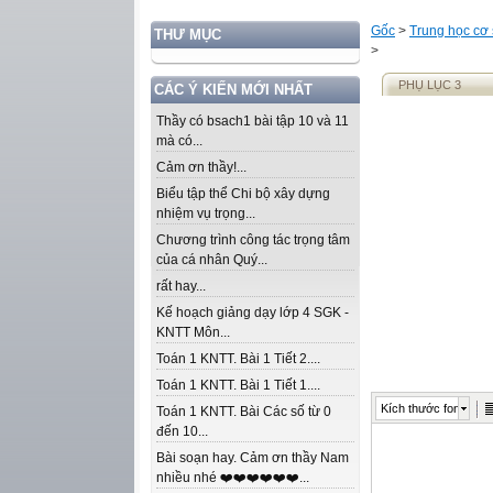
Gốc
>
Trung học cơ
THƯ MỤC
>
PHỤ LỤC 3
CÁC Ý KIẾN MỚI NHẤT
Thầy có bsach1 bài tập 10 và 11
mà có...
Cảm ơn thầy!...
Biểu tập thể Chi bộ xây dựng
nhiệm vụ trọng...
Chương trình công tác trọng tâm
của cá nhân Quý...
rất hay...
Kế hoạch giảng dạy lớp 4 SGK -
KNTT Môn...
Toán 1 KNTT. Bài 1 Tiết 2....
Toán 1 KNTT. Bài 1 Tiết 1....
Kích thước font
Toán 1 KNTT. Bài Các số từ 0
đến 10...
Bài soạn hay. Cảm ơn thầy Nam
nhiều nhé ❤️❤️❤️❤️❤️❤️...