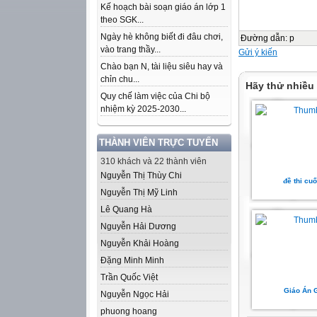
Kế hoạch bài soạn giáo án lớp 1
theo SGK...
Ngày hè không biết đi đâu chơi,
Đường dẫn
:
p
vào trang thầy...
Gửi ý kiến
Chào bạn N, tài liệu siêu hay và
chỉn chu...
Hãy thử nhiều
Quy chế làm việc của Chi bộ
nhiệm kỳ 2025-2030...
THÀNH VIÊN TRỰC TUYẾN
310 khách và 22 thành viên
Nguyễn Thị Thùy Chi
đề thi cuố
Nguyễn Thị Mỹ Linh
Lê Quang Hà
Nguyễn Hải Dương
Nguyễn Khải Hoàng
Đặng Minh Minh
Trần Quốc Việt
Giáo Án 
Nguyễn Ngọc Hải
phuong hoang