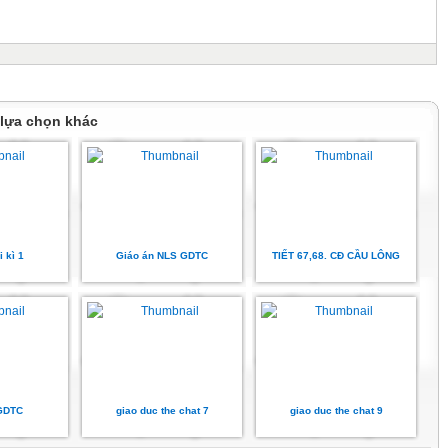
 lựa chọn khác
i kì 1
Giáo án NLS GDTC
TIẾT 67,68. CĐ CẦU LÔNG
GDTC
giao duc the chat 7
giao duc the chat 9