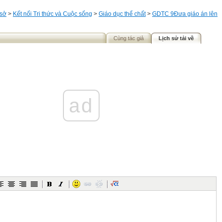
 sở
>
Kết nối Tri thức và Cuộc sống
>
Giáo dục thể chất
>
GDTC 9
Đưa giáo án lên
Cùng tác giả
Lịch sử tải về
ad