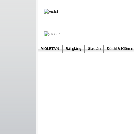
ViOLET.VN
Bài giảng
Giáo án
Đề thi & Kiểm t