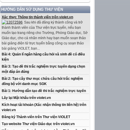
HƯỚNG DẪN SỬ DỤNG THƯ VIỆN
Xác thực Thông tin thành viên trên violet.vn
Sau khi đã đăng ký thành công và trở
thành thành viên của Thư viện trực tuyến, nếu bạn
muốn tạo trang riêng cho Trường, Phòng Giáo dục, Sở
Giáo dục, cho cá nhân mình hay bạn muốn soạn thảo
bài giảng điện tử trực tuyến bằng công cụ soạn thảo
bài giảng ViOLET, bạn...
Bài 4: Quản lí ngân hàng câu hỏi và sinh đề có điều
kiện
Bài 3: Tạo đề thi trắc nghiệm trực tuyến dạng chọn
một đáp án đúng
Bài 2: Tạo cây thư mục chứa câu hỏi trắc nghiệm
đồng bộ với danh mục SGK
Bài 1: Hướng dẫn tạo đề thi trắc nghiệm trực tuyến
Lấy lại Mật khẩu trên violet.vn
Kích hoạt tài khoản (Xác nhận thông tin liên hệ) trên
violet.vn
Đăng ký Thành viên trên Thư viện ViOLET
Tạo website Thư viện Giáo dục trên violet.vn