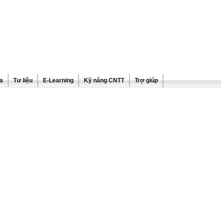
ra
Tư liệu
E-Learning
Kỹ năng CNTT
Trợ giúp