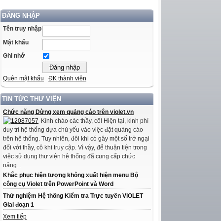
ĐĂNG NHẬP
Tên truy nhập
Mật khẩu
Ghi nhớ
Quên mật khẩu
ĐK thành viên
TIN TỨC THƯ VIỆN
Chức năng Dừng xem quảng cáo trên violet.vn
Kính chào các thầy, cô! Hiện tại, kinh phí
duy trì hệ thống dựa chủ yếu vào việc đặt quảng cáo
trên hệ thống. Tuy nhiên, đôi khi có gây một số trở ngại
đối với thầy, cô khi truy cập. Vì vậy, để thuận tiện trong
việc sử dụng thư viện hệ thống đã cung cấp chức
năng...
Khắc phục hiện tượng không xuất hiện menu Bộ
công cụ Violet trên PowerPoint và Word
Thử nghiệm Hệ thống Kiểm tra Trực tuyến ViOLET
Giai đoạn 1
Xem tiếp