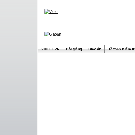
ViOLET.VN
Bài giảng
Giáo án
Đề thi & Kiểm t