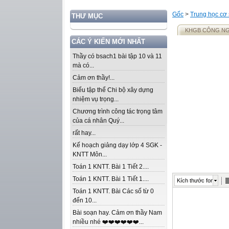
Gốc
>
Trung học cơ
THƯ MỤC
KHGB CÔNG NGH
CÁC Ý KIẾN MỚI NHẤT
Thầy có bsach1 bài tập 10 và 11
mà có...
Cảm ơn thầy!...
Biểu tập thể Chi bộ xây dựng
nhiệm vụ trọng...
Chương trình công tác trọng tâm
của cá nhân Quý...
rất hay...
Kế hoạch giảng dạy lớp 4 SGK -
KNTT Môn...
Toán 1 KNTT. Bài 1 Tiết 2....
Toán 1 KNTT. Bài 1 Tiết 1....
Kích thước font
Toán 1 KNTT. Bài Các số từ 0
đến 10...
Bài soạn hay. Cảm ơn thầy Nam
nhiều nhé ❤️❤️❤️❤️❤️❤️...