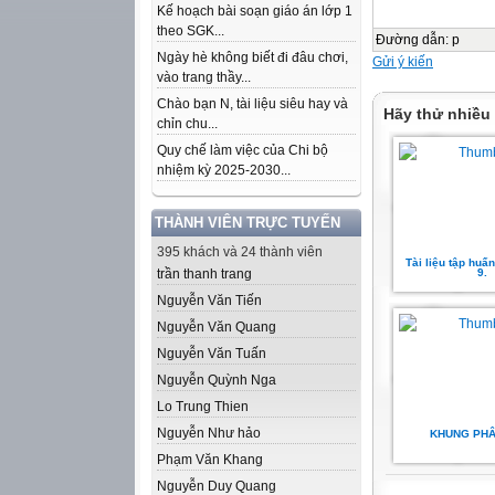
Kế hoạch bài soạn giáo án lớp 1
theo SGK...
Đường dẫn
:
p
Ngày hè không biết đi đâu chơi,
Gửi ý kiến
vào trang thầy...
Chào bạn N, tài liệu siêu hay và
Hãy thử nhiều
chỉn chu...
Quy chế làm việc của Chi bộ
nhiệm kỳ 2025-2030...
THÀNH VIÊN TRỰC TUYẾN
395 khách và 24 thành viên
Tài liệu tập huấ
trần thanh trang
9.
Nguyễn Văn Tiến
Nguyễn Văn Quang
Nguyễn Văn Tuấn
Nguyễn Quỳnh Nga
Lo Trung Thien
Nguyễn Như hảo
KHUNG PHÂ
Phạm Văn Khang
Nguyễn Duy Quang