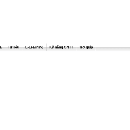
ra
Tư liệu
E-Learning
Kỹ năng CNTT
Trợ giúp