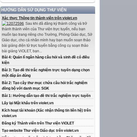
HƯỚNG DẪN SỬ DỤNG THƯ VIỆN
Xác thực Thông tin thành viên trên violet.vn
Sau khi đã đăng ký thành công và trở
thành thành viên của Thư viện trực tuyến, nếu bạn
muốn tạo trang riêng cho Trường, Phòng Giáo dục, Sở
Giáo dục, cho cá nhân mình hay bạn muốn soạn thảo
bài giảng điện tử trực tuyến bằng công cụ soạn thảo
bài giảng ViOLET, bạn...
Bài 4: Quản lí ngân hàng câu hỏi và sinh đề có điều
kiện
Bài 3: Tạo đề thi trắc nghiệm trực tuyến dạng chọn
một đáp án đúng
Bài 2: Tạo cây thư mục chứa câu hỏi trắc nghiệm
đồng bộ với danh mục SGK
Bài 1: Hướng dẫn tạo đề thi trắc nghiệm trực tuyến
Lấy lại Mật khẩu trên violet.vn
Kích hoạt tài khoản (Xác nhận thông tin liên hệ) trên
violet.vn
Đăng ký Thành viên trên Thư viện ViOLET
Tạo website Thư viện Giáo dục trên violet.vn