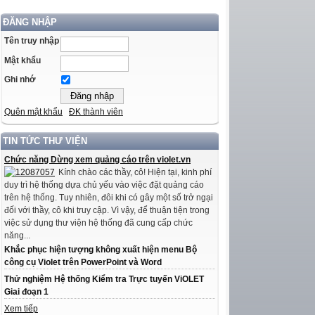
ĐĂNG NHẬP
Tên truy nhập
Mật khẩu
Ghi nhớ
Quên mật khẩu
ĐK thành viên
TIN TỨC THƯ VIỆN
Chức năng Dừng xem quảng cáo trên violet.vn
Kính chào các thầy, cô! Hiện tại, kinh phí
duy trì hệ thống dựa chủ yếu vào việc đặt quảng cáo
trên hệ thống. Tuy nhiên, đôi khi có gây một số trở ngại
đối với thầy, cô khi truy cập. Vì vậy, để thuận tiện trong
việc sử dụng thư viện hệ thống đã cung cấp chức
năng...
Khắc phục hiện tượng không xuất hiện menu Bộ
công cụ Violet trên PowerPoint và Word
Thử nghiệm Hệ thống Kiểm tra Trực tuyến ViOLET
Giai đoạn 1
Xem tiếp