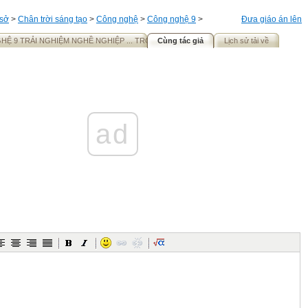
 sở
>
Chân trời sáng tạo
>
Công nghệ
>
Công nghệ 9
>
Đưa giáo án lên
Ệ 9 TRẢI NGHIỆM NGHỀ NGHIỆP ... TRONG NHÀ CTST
Cùng tác giả
Lịch sử tải về
ad