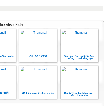
 lựa chọn khác
n- Công nghệ
CHỦ ĐỀ 1 CTST
Giáo án công nghệ 9 - Định
hướng ... trời sáng tạo
N PHỐI
CĐ 2 Dungcuj đo điện cơ bản
Bài 6: Thực hành lắp mạch
điện trong nhà