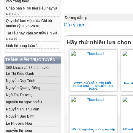
vào trang thầy...
Chào bạn N, tài liệu siêu hay và
chỉn chu...
Đường dẫn
:
p
Quy chế làm việc của Chi bộ
Gửi ý kiến
nhiệm kỳ 2025-2030...
Tài liệu hay, cảm ơn thầy HN đã
chia sẻ....
Hãy thử nhiều lựa chọn
trinh thi oang tuần 1 ...
THÀNH VIÊN TRỰC TUYẾN
368 khách và 73 thành viên
Lê Thị Kiều Oanh
Nguyễn Duy Trinh
CTST, CHỦ ĐỀ 9, TÌM HIỂU
hoat 
PHẨM CHẤT ... NGƯỜI LAO
Nguyễn Quang Đông
ĐỘNG
Ngô Thị Thương
nguyễn thị ngọc nhiều
Nguyễn Thị Thu Vân
Nguyễn Bảo Bình
Lê Phương Hoa
HĐ trải nghiệm, hướng nghiệp
HĐ trả
nguyễn thị hồng
7