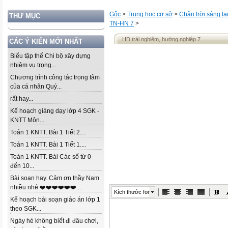
Gốc
>
Trung học cơ sở
>
Chân trời sáng tạ
THƯ MỤC
TN-HN 7
>
HĐ trải nghiệm, hướng nghiệp 7
CÁC Ý KIẾN MỚI NHẤT
Biểu tập thể Chi bộ xây dựng
nhiệm vụ trọng...
Chương trình công tác trọng tâm
của cá nhân Quý...
rất hay...
Kế hoạch giảng dạy lớp 4 SGK -
KNTT Môn...
Toán 1 KNTT. Bài 1 Tiết 2....
Toán 1 KNTT. Bài 1 Tiết 1....
Toán 1 KNTT. Bài Các số từ 0
đến 10...
Bài soạn hay. Cảm ơn thầy Nam
nhiều nhé ❤️❤️❤️❤️❤️❤️...
Kích thước font
Kế hoạch bài soạn giáo án lớp 1
theo SGK...
Ngày hè không biết đi đâu chơi,