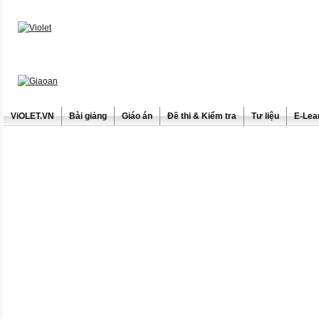
ViOLET.VN
Bài giảng
Giáo án
Đề thi & Kiểm tra
Tư liệu
E-Lea