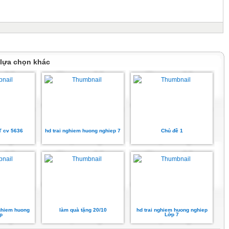
 lựa chọn khác
T cv 5636
hd trai nghiem huong nghiep 7
Chủ đề 1
nghiem huong
làm quà tặng 20/10
hd trai nghiem huong nghiep
p
Lớp 7