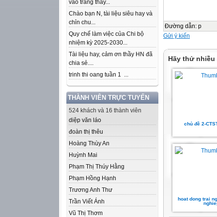
vào trang thầy...
Chào bạn N, tài liệu siêu hay và
chỉn chu...
Đường dẫn
:
p
Quy chế làm việc của Chi bộ
Gửi ý kiến
nhiệm kỳ 2025-2030...
Tài liệu hay, cảm ơn thầy HN đã
Hãy thử nhiều
chia sẻ....
trinh thi oang tuần 1 ...
THÀNH VIÊN TRỰC TUYẾN
524 khách và 16 thành viên
diệp văn láo
chủ đề 2-CTS
đoàn thị thêu
Hoàng Thùy An
Huỳnh Mai
Phạm Thị Thúy Hằng
Phạm Hồng Hạnh
Trương Anh Thư
hoat dong trai 
Trần Viết Ánh
nghie
Vũ Thị Thơm