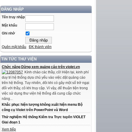
ĐĂNG NHẬP
Tên truy nhập
Mật khẩu
Ghi nhớ
Quên mật khẩu
ĐK thành viên
TIN TỨC THƯ VIỆN
Chức năng Dừng xem quảng cáo trên violet.vn
Kính chào các thầy, cô! Hiện tại, kinh phí
duy trì hệ thống dựa chủ yếu vào việc đặt quảng cáo
trên hệ thống. Tuy nhiên, đôi khi có gây một số trở ngại
đối với thầy, cô khi truy cập. Vì vậy, để thuận tiện trong
việc sử dụng thư viện hệ thống đã cung cấp chức
năng...
Khắc phục hiện tượng không xuất hiện menu Bộ
công cụ Violet trên PowerPoint và Word
Thử nghiệm Hệ thống Kiểm tra Trực tuyến ViOLET
Giai đoạn 1
Xem tiếp