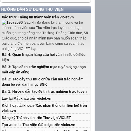
HƯỚNG DẪN SỬ DỤNG THƯ VIỆN
Xác thực Thông tin thành viên trên violet.vn
Sau khi đã đăng ký thành công và trở
thành thành viên của Thư viện trực tuyến, nếu bạn
muốn tạo trang riêng cho Trường, Phòng Giáo dục, Sở
Giáo dục, cho cá nhân mình hay bạn muốn soạn thảo
bài giảng điện tử trực tuyến bằng công cụ soạn thảo
bài giảng ViOLET, bạn...
Bài 4: Quản lí ngân hàng câu hỏi và sinh đề có điều
kiện
Bài 3: Tạo đề thi trắc nghiệm trực tuyến dạng chọn
một đáp án đúng
Bài 2: Tạo cây thư mục chứa câu hỏi trắc nghiệm
đồng bộ với danh mục SGK
Bài 1: Hướng dẫn tạo đề thi trắc nghiệm trực tuyến
Lấy lại Mật khẩu trên violet.vn
Kích hoạt tài khoản (Xác nhận thông tin liên hệ) trên
violet.vn
Đăng ký Thành viên trên Thư viện ViOLET
Tạo website Thư viện Giáo dục trên violet.vn