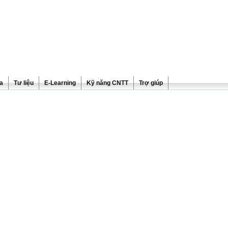
ra
Tư liệu
E-Learning
Kỹ năng CNTT
Trợ giúp