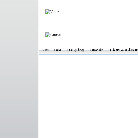
ViOLET.VN
Bài giảng
Giáo án
Đề thi & Kiểm t