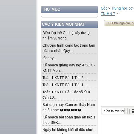
Gốc
>
Trung học cơ
THƯ MỤC
TN-HN 7
>
HĐ trải nghiệm, 
CÁC Ý KIẾN MỚI NHẤT
Biểu tập thể Chi bộ xây dựng
nhiệm vụ trọng...
Chương trình công tác trọng tâm
của cá nhân Quý...
rất hay...
Kế hoạch giảng dạy lớp 4 SGK -
KNTT Môn...
Toán 1 KNTT. Bài 1 Tiết 2....
Toán 1 KNTT. Bài 1 Tiết 1....
Toán 1 KNTT. Bài Các số từ 0
đến 10...
Bài soạn hay. Cảm ơn thầy Nam
nhiều nhé ❤️❤️❤️❤️❤️❤️...
Kích thước font
Kế hoạch bài soạn giáo án lớp 1
theo SGK...
Ngày hè không biết đi đâu chơi,