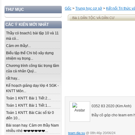
Gốc
>
Trung học cơ sở
>
Kết nối Tri thức 
THƯ MỤC
Bài 1 DÂN TỘC VÀ DÂN CƯ
CÁC Ý KIẾN MỚI NHẤT
Thầy có bsach1 bài tập 10 và 11
mà có...
Cảm ơn thầy!...
Biểu tập thể Chi bộ xây dựng
nhiệm vụ trọng...
Chương trình công tác trọng tâm
của cá nhân Quý...
rất hay...
Kế hoạch giảng dạy lớp 4 SGK -
KNTT Môn...
Toán 1 KNTT. Bài 1 Tiết 2....
Toán 1 KNTT. Bài 1 Tiết 1....
0352 83 2020 (Kim Anh)
Toán 1 KNTT. Bài Các số từ 0
thầy cô góp cho team em ho
đến 10...
Bài soạn hay. Cảm ơn thầy Nam
nhiều nhé ❤️❤️❤️❤️❤️❤️...
team dia su
@ 08h:46p 20/06/24