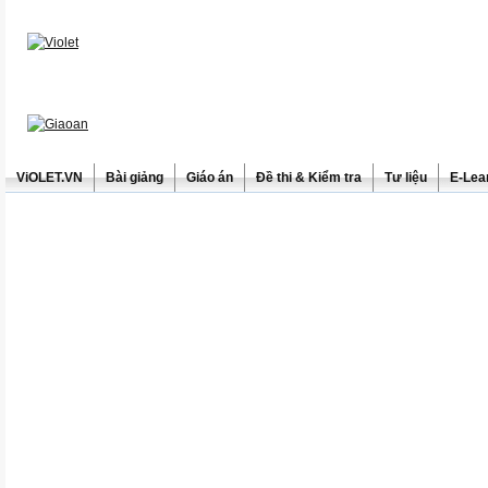
ViOLET.VN
Bài giảng
Giáo án
Đề thi & Kiểm tra
Tư liệu
E-Lea