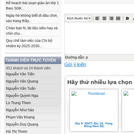
Kế hoạch bài soạn giáo án lớp 1
theo SGK...
Ngày hè không biết đi đâu chơi,
Kích thước font
vào trang thầy...
Chào bạn N, tài liệu siêu hay và
chỉn chu...
Quy chế làm việc của Chi bộ
nhiệm kỳ 2025-2030...
Đường dẫn
:
p
THÀNH VIÊN TRỰC TUYẾN
Gửi ý kiến
451 khách và 24 thành viên
Nguyễn Văn Tiến
Hãy thử nhiều lựa chọn
Nguyễn Văn Quang
Nguyễn Văn Tuấn
Nguyễn Quỳnh Nga
Lo Trung Thien
Nguyễn Như hảo
Phạm Văn Khang
Địa 9. KNTT- Bài 18. Vùng
Nguyễn Duy Quang
Đông Nam Bộ
Hà Thị Thơm