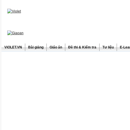
ViOLET.VN
Bài giảng
Giáo án
Đề thi & Kiểm tra
Tư liệu
E-Lea