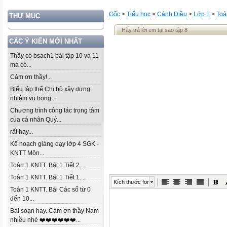
Gốc
>
Tiểu học
>
Cánh Diều
>
Lớp 1
>
Toá
THƯ MỤC
Hãy trả lời em tại sao tập 8
CÁC Ý KIẾN MỚI NHẤT
Thầy có bsach1 bài tập 10 và 11
mà có...
Cảm ơn thầy!...
Biểu tập thể Chi bộ xây dựng
nhiệm vụ trọng...
Chương trình công tác trọng tâm
của cá nhân Quý...
rất hay...
Kế hoạch giảng dạy lớp 4 SGK -
KNTT Môn...
Toán 1 KNTT. Bài 1 Tiết 2....
Toán 1 KNTT. Bài 1 Tiết 1....
Kích thước font
Toán 1 KNTT. Bài Các số từ 0
đến 10...
Bài soạn hay. Cảm ơn thầy Nam
nhiều nhé ❤️❤️❤️❤️❤️❤️...