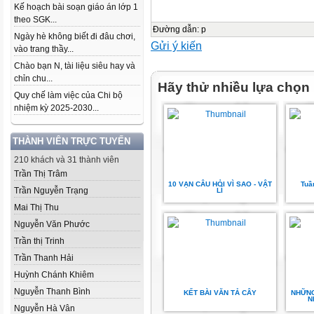
Kế hoạch bài soạn giáo án lớp 1
theo SGK...
Đường dẫn
:
p
Ngày hè không biết đi đâu chơi,
Gửi ý kiến
vào trang thầy...
Chào bạn N, tài liệu siêu hay và
chỉn chu...
Hãy thử nhiều lựa chọn
Quy chế làm việc của Chi bộ
nhiệm kỳ 2025-2030...
THÀNH VIÊN TRỰC TUYẾN
210 khách và 31 thành viên
Trần Thị Trâm
10 VẠN CÂU HỎI VÌ SAO - VẬT
Tuầ
Trần Nguyễn Trạng
LÍ
Mai Thị Thu
Nguyễn Văn Phước
Trần thị Trinh
Trần Thanh Hải
Huỳnh Chánh Khiêm
Nguyễn Thanh Bình
KẾT BÀI VĂN TẢ CÂY
NHỮNG
N
Nguyễn Hà Vân