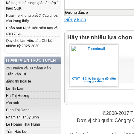
Kế hoạch bài soạn giáo án lớp 1
theo SGK...
Đường dẫn
:
p
Ngày hè không biết đi đâu chơi,
Gửi ý kiến
vào trang thầy...
Chào bạn N, tài liệu siêu hay và
chỉn chu...
Hãy thử nhiều lựa chọn
Quy chế làm việc của Chi bộ
nhiệm kỳ 2025-2030...
THÀNH VIÊN TRỰC TUYẾN
293 khách và 38 thành viên
Trần Văn Tú
CTST - Bài 9: Sử dụng đồ điện
đặng thị hoài lê
trong gia đình.
Lê Thị Lâm
Hà Thị Hường
vân anh
Đinh Thị Danh
©2008-2017 Th
Phạm Thị Thúy Bình
Đơn vị chủ quản: Công ty
Lê Hoàng Thai Hùng
Trần Hậu Lự