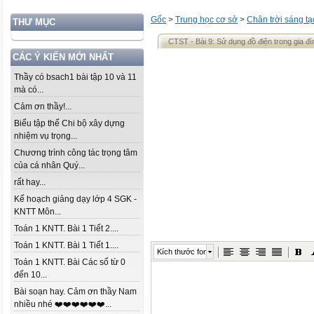
Gốc
>
Trung học cơ sở
>
Chân trời sáng tạ
THƯ MỤC
CTST - Bài 9: Sử dụng đồ điện trong gia đì
CÁC Ý KIẾN MỚI NHẤT
Thầy có bsach1 bài tập 10 và 11
mà có...
Cảm ơn thầy!...
Biểu tập thể Chi bộ xây dựng
nhiệm vụ trọng...
Chương trình công tác trọng tâm
của cá nhân Quý...
rất hay...
Kế hoạch giảng dạy lớp 4 SGK -
KNTT Môn...
Toán 1 KNTT. Bài 1 Tiết 2....
Toán 1 KNTT. Bài 1 Tiết 1....
Kích thước font
Toán 1 KNTT. Bài Các số từ 0
đến 10...
Bài soạn hay. Cảm ơn thầy Nam
nhiều nhé ❤️❤️❤️❤️❤️❤️...