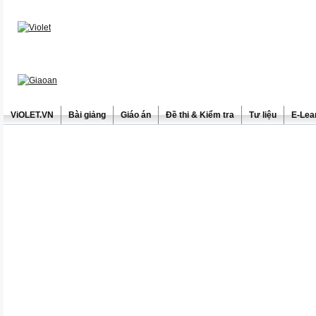
ViOLET.VN
Bài giảng
Giáo án
Đề thi & Kiểm tra
Tư liệu
E-Lea