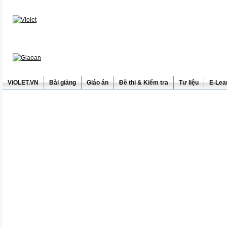
ViOLET.VN
Bài giảng
Giáo án
Đề thi & Kiểm tra
Tư liệu
E-Lea