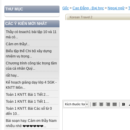
Gốc
>
Cao Đẳng - Đại học
>
Ngoại ngữ
>
THƯ MỤC
Korean Travel 2
CÁC Ý KIẾN MỚI NHẤT
Thầy có bsach1 bài tập 10 và 11
mà có...
Cảm ơn thầy!...
Biểu tập thể Chi bộ xây dựng
nhiệm vụ trọng...
Chương trình công tác trọng tâm
của cá nhân Quý...
rất hay...
Kế hoạch giảng dạy lớp 4 SGK -
KNTT Môn...
Toán 1 KNTT. Bài 1 Tiết 2....
Toán 1 KNTT. Bài 1 Tiết 1....
Kích thước font
Toán 1 KNTT. Bài Các số từ 0
đến 10...
Bài soạn hay. Cảm ơn thầy Nam
nhiều nhé ❤️❤️❤️❤️❤️❤️...