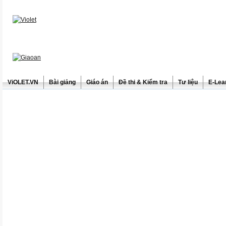
ViOLET.VN
Bài giảng
Giáo án
Đề thi & Kiểm tra
Tư liệu
E-Lea