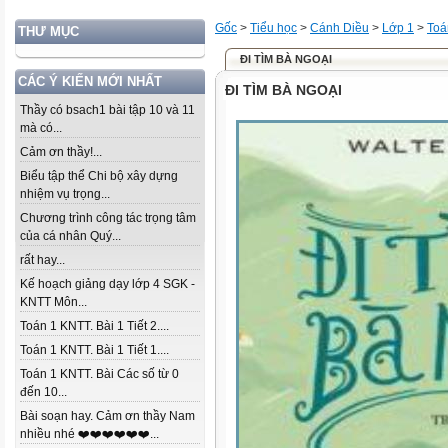
Gốc
>
Tiểu học
>
Cánh Diều
>
Lớp 1
>
Toá
THƯ MỤC
ĐI TÌM BÀ NGOẠI
CÁC Ý KIẾN MỚI NHẤT
ĐI TÌM BÀ NGOẠI
Thầy có bsach1 bài tập 10 và 11
mà có...
Cảm ơn thầy!...
Biểu tập thể Chi bộ xây dựng
nhiệm vụ trọng...
Chương trình công tác trọng tâm
của cá nhân Quý...
rất hay...
Kế hoạch giảng dạy lớp 4 SGK -
KNTT Môn...
Toán 1 KNTT. Bài 1 Tiết 2....
Toán 1 KNTT. Bài 1 Tiết 1....
Toán 1 KNTT. Bài Các số từ 0
đến 10...
Bài soạn hay. Cảm ơn thầy Nam
nhiều nhé ❤️❤️❤️❤️❤️❤️...