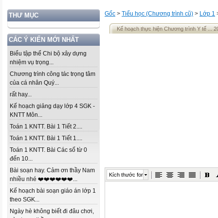
Gốc
>
Tiểu học (Chương trình cũ)
>
Lớp 1
THƯ MỤC
Kế hoạch thực hiện Chương trình Y tế ... 2
CÁC Ý KIẾN MỚI NHẤT
Biểu tập thể Chi bộ xây dựng
nhiệm vụ trọng...
Chương trình công tác trọng tâm
của cá nhân Quý...
rất hay...
Kế hoạch giảng dạy lớp 4 SGK -
KNTT Môn...
Toán 1 KNTT. Bài 1 Tiết 2....
Toán 1 KNTT. Bài 1 Tiết 1....
Toán 1 KNTT. Bài Các số từ 0
đến 10...
Bài soạn hay. Cảm ơn thầy Nam
Kích thước font
nhiều nhé ❤️❤️❤️❤️❤️❤️...
Kế hoạch bài soạn giáo án lớp 1
theo SGK...
Ngày hè không biết đi đâu chơi,