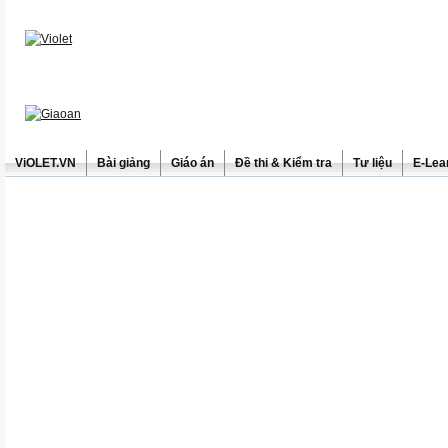
ViOLET.VN
Bài giảng
Giáo án
Đề thi & Kiểm tra
Tư liệu
E-Lea