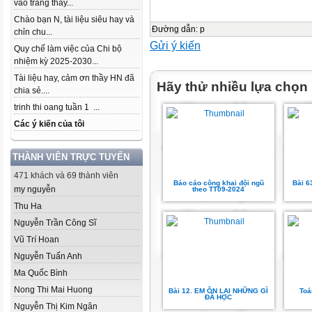
vào trang thầy...
Chào bạn N, tài liệu siêu hay và
Đường dẫn
:
p
chỉn chu...
Gửi ý kiến
Quy chế làm việc của Chi bộ
nhiệm kỳ 2025-2030...
Tài liệu hay, cảm ơn thầy HN đã
Hãy thử nhiều lựa chọn
chia sẻ....
trinh thi oang tuần 1 ...
Các ý kiến của tôi
THÀNH VIÊN TRỰC TUYẾN
471 khách và 69 thành viên
Báo cáo công khai đội ngũ
Bài 
my nguyễn
theo TT09-2024
Thu Ha
Nguyễn Trần Công Sĩ
Vũ Trí Hoan
Nguyễn Tuấn Anh
Ma Quốc Bình
Nong Thi Mai Huong
Bài 12. EM ÔN LẠI NHỮNG GÌ
Toá
ĐÃ HỌC
Nguyễn Thị Kim Ngân