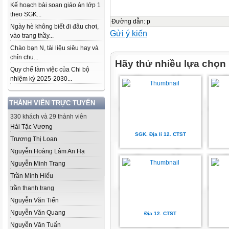
Kế hoạch bài soạn giáo án lớp 1
theo SGK...
Đường dẫn
:
p
Ngày hè không biết đi đâu chơi,
Gửi ý kiến
vào trang thầy...
Chào bạn N, tài liệu siêu hay và
chỉn chu...
Hãy thử nhiều lựa chọn
Quy chế làm việc của Chi bộ
nhiệm kỳ 2025-2030...
THÀNH VIÊN TRỰC TUYẾN
330 khách và 29 thành viên
Hải Tặc Vương
SGK. Địa lí 12. CTST
Trương Thị Loan
Nguyễn Hoàng Lâm An Hạ
Nguyễn Minh Trang
Trần Minh Hiếu
trần thanh trang
Nguyễn Văn Tiến
Nguyễn Văn Quang
Địa 12. CTST
Nguyễn Văn Tuấn