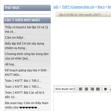
Gốc
>
THPT (Chương trình cũ)
>
Địa lí
>
Đị
THƯ MỤC
Địa lí 10 Bài 15. Sinh quyển_KNTT
CÁC Ý KIẾN MỚI NHẤT
Thầy có bsach1 bài tập 10 và 11
mà có...
Cảm ơn thầy!...
Biểu tập thể Chi bộ xây dựng
nhiệm vụ trọng...
Chương trình công tác trọng tâm
của cá nhân Quý...
rất hay...
Kế hoạch giảng dạy lớp 4 SGK -
KNTT Môn...
Toán 1 KNTT. Bài 1 Tiết 2....
Toán 1 KNTT. Bài 1 Tiết 1....
Kích thước font
Toán 1 KNTT. Bài Các số từ 0
đến 10...
Bài soạn hay. Cảm ơn thầy Nam
nhiều nhé ❤️❤️❤️❤️❤️❤️...