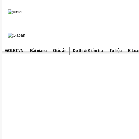
ViOLET.VN
Bài giảng
Giáo án
Đề thi & Kiểm tra
Tư liệu
E-Lea