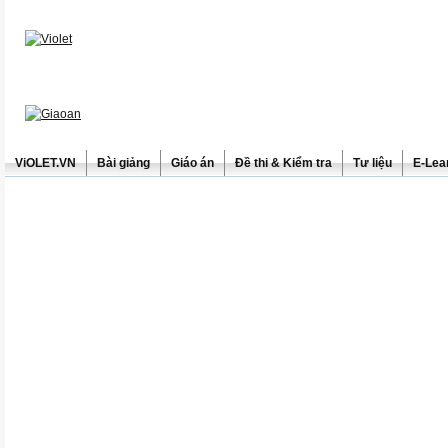
ViOLET.VN
Bài giảng
Giáo án
Đề thi & Kiểm tra
Tư liệu
E-Lea