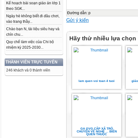
Kế hoạch bài soạn giáo án lớp 1
theo SGK...
Đường dẫn
:
p
Ngày hè không biết đi đâu chơi,
Gửi ý kiến
vào trang thầy...
Chào bạn N, tài liệu siêu hay và
chỉn chu...
Hãy thử nhiều lựa chọn
Quy chế làm việc của Chi bộ
nhiệm kỳ 2025-2030...
THÀNH VIÊN TRỰC TUYẾN
246 khách và 0 thành viên
lam quen voi toan 4 tuoi
giáo
GA GVG CẤP XÃ TRÒ
CHUYỆN VỀ NGHỀ ... BIẾN
QUEN THUỘC