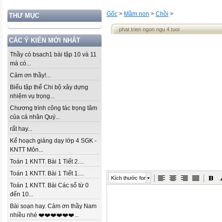
Gốc
>
Mầm non
>
Chồi
>
THƯ MỤC
phat trien ngon ngu 4 tuoi
CÁC Ý KIẾN MỚI NHẤT
Thầy có bsach1 bài tập 10 và 11
mà có...
Cảm ơn thầy!...
Biểu tập thể Chi bộ xây dựng
nhiệm vụ trọng...
Chương trình công tác trọng tâm
của cá nhân Quý...
rất hay...
Kế hoạch giảng dạy lớp 4 SGK -
KNTT Môn...
Toán 1 KNTT. Bài 1 Tiết 2....
Toán 1 KNTT. Bài 1 Tiết 1....
Kích thước font
Toán 1 KNTT. Bài Các số từ 0
đến 10...
Bài soạn hay. Cảm ơn thầy Nam
nhiều nhé ❤️❤️❤️❤️❤️❤️...