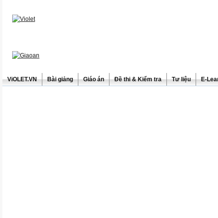
ViOLET.VN
Bài giảng
Giáo án
Đề thi & Kiểm tra
Tư liệu
E-Lea