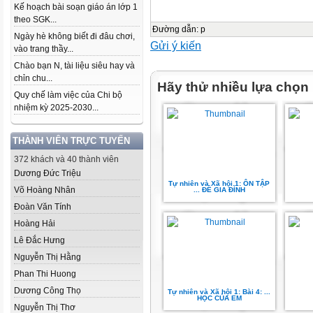
Kế hoạch bài soạn giáo án lớp 1
theo SGK...
Đường dẫn
:
p
Ngày hè không biết đi đâu chơi,
Gửi ý kiến
vào trang thầy...
Chào bạn N, tài liệu siêu hay và
chỉn chu...
Hãy thử nhiều lựa chọn
Quy chế làm việc của Chi bộ
nhiệm kỳ 2025-2030...
THÀNH VIÊN TRỰC TUYẾN
372 khách và 40 thành viên
Dương Đức Triệu
Tự nhiên và Xã hội 1: ÔN TẬP
Võ Hoàng Nhân
... ĐỀ GIA ĐÌNH
Đoàn Văn Tính
Hoàng Hải
Lê Đắc Hưng
Nguyễn Thị Hằng
Phan Thi Huong
Dương Công Thọ
Tự nhiên và Xã hội 1: Bài 4: ...
HỌC CỦA EM
Nguyễn Thị Thơ