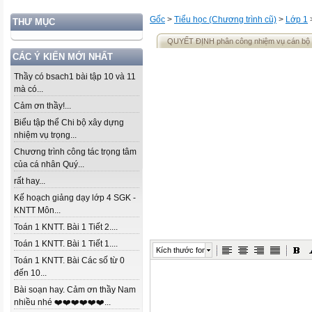
Gốc
>
Tiểu học (Chương trình cũ)
>
Lớp 1
THƯ MỤC
QUYẾT ĐỊNH phân công nhiệm vụ cán bộ 
CÁC Ý KIẾN MỚI NHẤT
Thầy có bsach1 bài tập 10 và 11
mà có...
Cảm ơn thầy!...
Biểu tập thể Chi bộ xây dựng
nhiệm vụ trọng...
Chương trình công tác trọng tâm
của cá nhân Quý...
rất hay...
Kế hoạch giảng dạy lớp 4 SGK -
KNTT Môn...
Toán 1 KNTT. Bài 1 Tiết 2....
Toán 1 KNTT. Bài 1 Tiết 1....
Kích thước font
Toán 1 KNTT. Bài Các số từ 0
đến 10...
Bài soạn hay. Cảm ơn thầy Nam
nhiều nhé ❤️❤️❤️❤️❤️❤️...