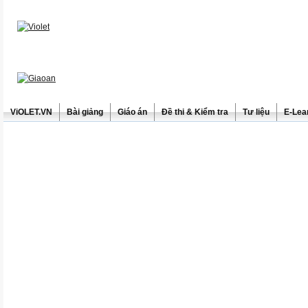
ViOLET.VN
Bài giảng
Giáo án
Đề thi & Kiểm tra
Tư liệu
E-Lea