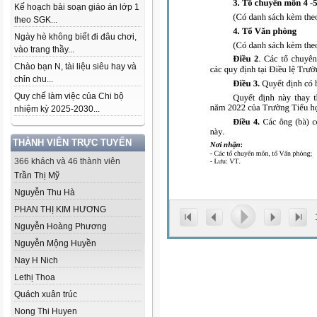
Kế hoạch bài soạn giáo án lớp 1
theo SGK...
Ngày hè không biết đi đâu chơi,
vào trang thầy...
Chào bạn N, tài liệu siêu hay và
chỉn chu...
Quy chế làm việc của Chi bộ
nhiệm kỳ 2025-2030...
THÀNH VIÊN TRỰC TUYẾN
366 khách và 46 thành viên
Trần Thị Mỹ
Nguyễn Thu Hà
PHAN THỊ KIM HƯƠNG
Nguyễn Hoàng Phương
Nguyễn Mộng Huyền
Nay H Nich
Lethị Thoa
Quách xuân trúc
Nong Thi Huyen