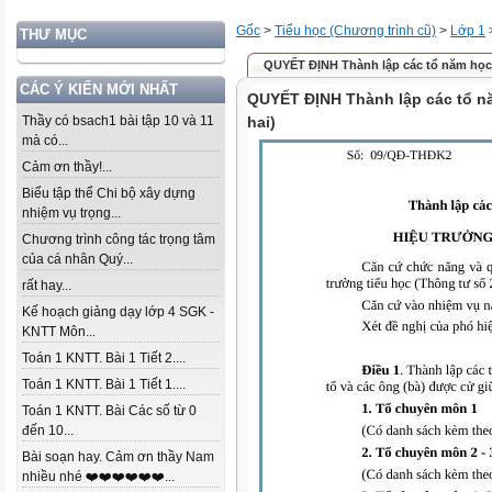
Gốc
>
Tiểu học (Chương trình cũ)
>
Lớp 1
THƯ MỤC
QUYẾT ĐỊNH Thành lập các tổ năm học .
CÁC Ý KIẾN MỚI NHẤT
QUYẾT ĐỊNH Thành lập các tổ n
Thầy có bsach1 bài tập 10 và 11
hai)
mà có...
Cảm ơn thầy!...
Biểu tập thể Chi bộ xây dựng
nhiệm vụ trọng...
Chương trình công tác trọng tâm
của cá nhân Quý...
rất hay...
Kế hoạch giảng dạy lớp 4 SGK -
KNTT Môn...
Toán 1 KNTT. Bài 1 Tiết 2....
Toán 1 KNTT. Bài 1 Tiết 1....
Toán 1 KNTT. Bài Các số từ 0
đến 10...
Bài soạn hay. Cảm ơn thầy Nam
nhiều nhé ❤️❤️❤️❤️❤️❤️...