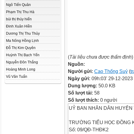
Ngô Tiến Quân
Phạm Thị Thu Hà
bùi thị thúy hiển
Đinh Xuân Hiền
Dương Thị Thu Thủy
Ma Nông Hồng Lịnh
Đỗ Thị Kim Quyên
Huỳnh Thị Bạch Yến
(
Tài liệu chưa được thẩm định
)
Nguyễn Đôn Thắng
Nguồn:
Hoàng Minh Long
Người gửi:
Cao Thống Suý
(
t
Vũ Văn Tuấn
Ngày gửi:
09h:03' 29-12-2023
Dung lượng:
50.0 KB
Số lượt tải:
58
Số lượt thích:
0 người
UỶ BAN NHÂN DÂN HUYỆN 
TRƯỜNG TIỂU HỌC ĐỒNG 
Số: 09/QĐ-THĐK2