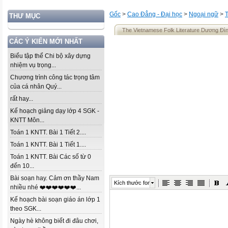
Gốc
>
Cao Đẳng - Đại học
>
Ngoại ngữ
>
THƯ MỤC
The Vietnamese Folk Literature Dương Đì
CÁC Ý KIẾN MỚI NHẤT
Biểu tập thể Chi bộ xây dựng
nhiệm vụ trọng...
Chương trình công tác trọng tâm
của cá nhân Quý...
rất hay...
Kế hoạch giảng dạy lớp 4 SGK -
KNTT Môn...
Toán 1 KNTT. Bài 1 Tiết 2....
Toán 1 KNTT. Bài 1 Tiết 1....
Toán 1 KNTT. Bài Các số từ 0
đến 10...
Bài soạn hay. Cảm ơn thầy Nam
Kích thước font
nhiều nhé ❤️❤️❤️❤️❤️❤️...
Kế hoạch bài soạn giáo án lớp 1
theo SGK...
Ngày hè không biết đi đâu chơi,