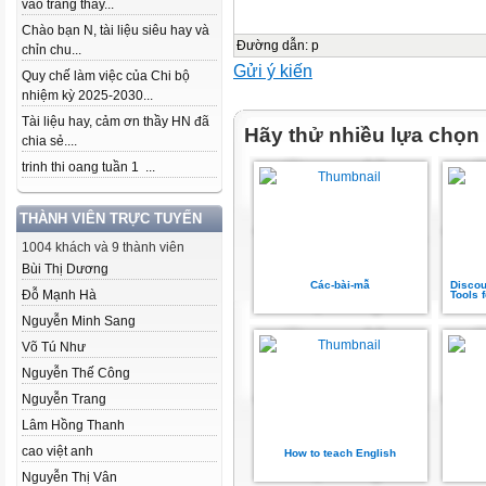
vào trang thầy...
Chào bạn N, tài liệu siêu hay và
Đường dẫn
:
p
chỉn chu...
Gửi ý kiến
Quy chế làm việc của Chi bộ
nhiệm kỳ 2025-2030...
Tài liệu hay, cảm ơn thầy HN đã
Hãy thử nhiều lựa chọn
chia sẻ....
trinh thi oang tuần 1 ...
THÀNH VIÊN TRỰC TUYẾN
1004 khách và 9 thành viên
Bùi Thị Dương
Các-bài-mẫ
Discou
Đỗ Mạnh Hà
Tools f
Nguyễn Minh Sang
Võ Tú Như
Nguyễn Thế Công
Nguyễn Trang
Lâm Hồng Thanh
cao việt anh
How to teach English
Nguyễn Thị Vân