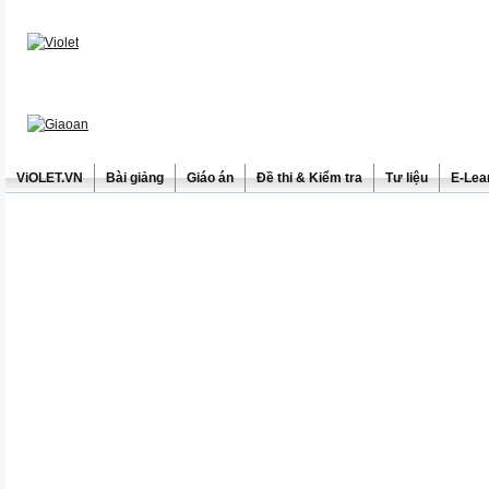
ViOLET.VN
Bài giảng
Giáo án
Đề thi & Kiểm tra
Tư liệu
E-Lea