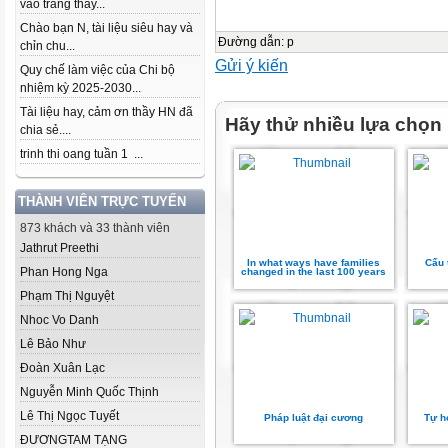
vào trang thầy...
Chào bạn N, tài liệu siêu hay và
Đường dẫn
:
p
chỉn chu...
Gửi ý kiến
Quy chế làm việc của Chi bộ
nhiệm kỳ 2025-2030...
Tài liệu hay, cảm ơn thầy HN đã
Hãy thử nhiều lựa chọn
chia sẻ....
trinh thi oang tuần 1 ...
THÀNH VIÊN TRỰC TUYẾN
873 khách và 33 thành viên
Jathrut Preethi
In what ways have families
Cấu 
Phan Hong Nga
changed in the last 100 years
Phạm Thị Nguyệt
Nhoc Vo Danh
Lê Bảo Như
Đoàn Xuân Lạc
Nguyễn Minh Quốc Thịnh
Lê Thị Ngọc Tuyết
Pháp luật đại cương
Tự h
ĐƯƠNGTAM TẠNG