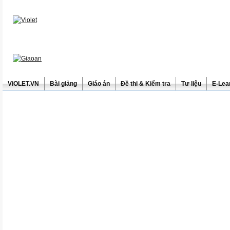
ViOLET.VN
Bài giảng
Giáo án
Đề thi & Kiểm tra
Tư liệu
E-Lea