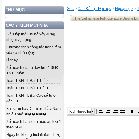
Gốc
>
Cao Đẳng - Đại học
>
Ngoại ngữ
>
THƯ MỤC
The Vietnamese Folk Literature Dương Đì
CÁC Ý KIẾN MỚI NHẤT
Biểu tập thể Chi bộ xây dựng
nhiệm vụ trọng...
Chương trình công tác trọng tâm
của cá nhân Quý...
rất hay...
Kế hoạch giảng dạy lớp 4 SGK -
KNTT Môn...
Toán 1 KNTT. Bài 1 Tiết 2....
Toán 1 KNTT. Bài 1 Tiết 1....
Toán 1 KNTT. Bài Các số từ 0
đến 10...
Bài soạn hay. Cảm ơn thầy Nam
Kích thước font
nhiều nhé ❤️❤️❤️❤️❤️❤️...
Kế hoạch bài soạn giáo án lớp 1
theo SGK...
Ngày hè không biết đi đâu chơi,