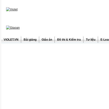
ViOLET.VN
Bài giảng
Giáo án
Đề thi & Kiểm tra
Tư liệu
E-Lea