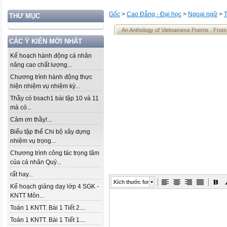
Gốc
>
Cao Đẳng - Đại học
>
Ngoại ngữ
>
THƯ MỤC
An Anthology of Vietnamese Poems : From t
CÁC Ý KIẾN MỚI NHẤT
Kế hoạch hành động cá nhân
nâng cao chất lượng...
Chương trình hành động thực
hiện nhiệm vụ nhiệm kỳ...
Thầy có bsach1 bài tập 10 và 11
mà có...
Cảm ơn thầy!...
Biểu tập thể Chi bộ xây dựng
nhiệm vụ trọng...
Chương trình công tác trọng tâm
của cá nhân Quý...
rất hay...
Kích thước font
Kế hoạch giảng dạy lớp 4 SGK -
KNTT Môn...
Toán 1 KNTT. Bài 1 Tiết 2....
Toán 1 KNTT. Bài 1 Tiết 1....