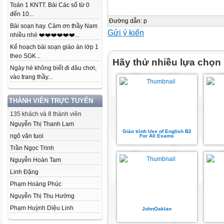
Toán 1 KNTT. Bài Các số từ 0
đến 10...
Đường dẫn
:
p
Bài soạn hay. Cảm ơn thầy Nam
Gửi ý kiến
nhiều nhé ❤️❤️❤️❤️❤️❤️...
Kế hoạch bài soạn giáo án lớp 1
theo SGK...
Hãy thử nhiều lựa chọn
Ngày hè không biết đi đâu chơi,
vào trang thầy...
THÀNH VIÊN TRỰC TUYẾN
135 khách và 8 thành viên
Nguyễn Thị Thanh Lam
Giáo trình Use of English B2
ngô văn tuoi
For All Exams
Trần Ngọc Trinh
Nguyễn Hoàn Tam
Linh Đặng
Phạm Hoàng Phúc
Nguyễn Thị Thu Hường
Phạm Huỳnh Diệu Linh
JohnOaklan