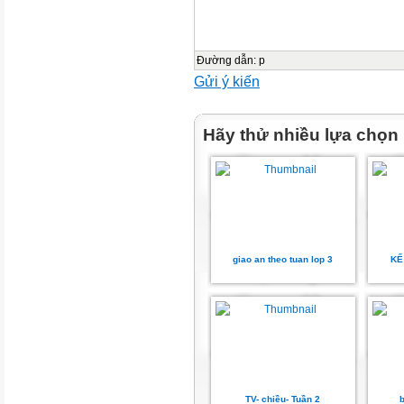
Tên danh mục
Số trang
Đường dẫn
:
p
Gửi ý kiến
I
Hãy thử nhiều lựa chọn
ĐẶT VẤN ĐỀ
3
II
giao an theo tuan lop 3
KẾ
GIẢI QUYẾT VẤN ĐỀ
4
4
01
TV- chiều- Tuần 2
b