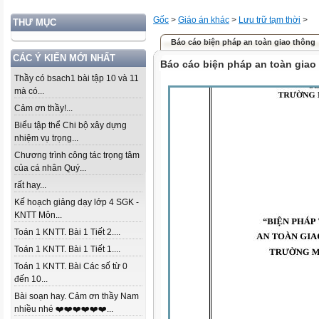
Gốc
>
Giáo án khác
>
Lưu trữ tạm thời
>
THƯ MỤC
Báo cáo biện pháp an toàn giao thông
CÁC Ý KIẾN MỚI NHẤT
Báo cáo biện pháp an toàn giao
Thầy có bsach1 bài tập 10 và 11
mà có...
Cảm ơn thầy!...
Biểu tập thể Chi bộ xây dựng
nhiệm vụ trọng...
Chương trình công tác trọng tâm
của cá nhân Quý...
rất hay...
Kế hoạch giảng dạy lớp 4 SGK -
KNTT Môn...
Toán 1 KNTT. Bài 1 Tiết 2....
Toán 1 KNTT. Bài 1 Tiết 1....
Toán 1 KNTT. Bài Các số từ 0
đến 10...
Bài soạn hay. Cảm ơn thầy Nam
nhiều nhé ❤️❤️❤️❤️❤️❤️...