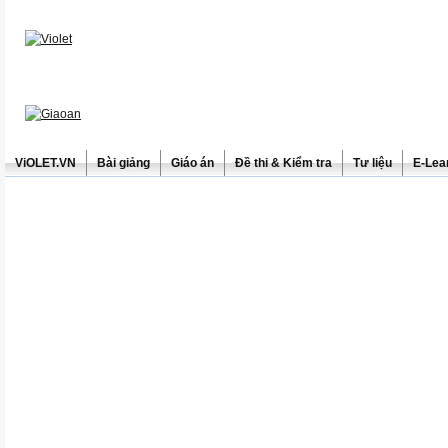
ViOLET.VN
Bài giảng
Giáo án
Đề thi & Kiểm tra
Tư liệu
E-Lea