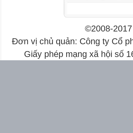
www.fb.com/eBookAmazonKin
www.fb.com/eBookAmazonKin
©2008-2017 
www.fb.com/eBookAmazonKin
Đơn vị chủ quản: Công ty Cổ p
www.fb.com/eBookAmazonKin
Giấy phép mạng xã hội số 
www.fb.com/eBookAmazonKin
www.fb.com/eBookAmazonKin
www.fb.com/eBookAmazonKin
www.fb.com/eBookAmazonKin
www.fb.com/eBookAmazonKin