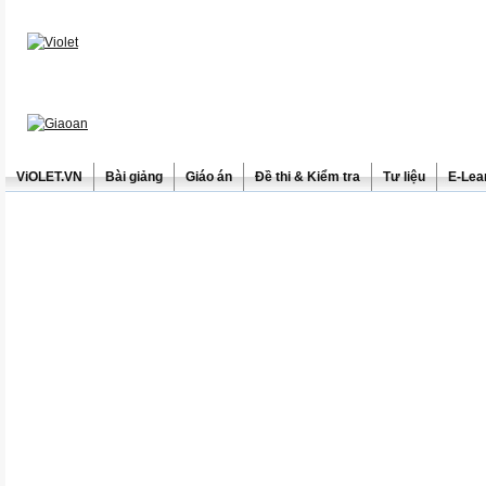
ViOLET.VN
Bài giảng
Giáo án
Đề thi & Kiểm tra
Tư liệu
E-Lea