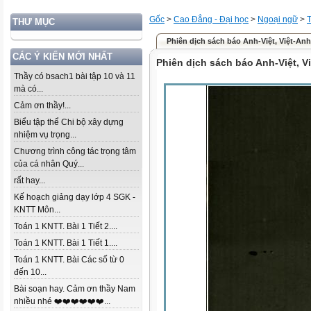
Gốc
>
Cao Đẳng - Đại học
>
Ngoại ngữ
>
THƯ MỤC
Phiên dịch sách báo Anh-Việt, Việt-An
CÁC Ý KIẾN MỚI NHẤT
Phiên dịch sách báo Anh-Việt, 
Thầy có bsach1 bài tập 10 và 11
mà có...
Cảm ơn thầy!...
Biểu tập thể Chi bộ xây dựng
nhiệm vụ trọng...
Chương trình công tác trọng tâm
của cá nhân Quý...
rất hay...
Kế hoạch giảng dạy lớp 4 SGK -
KNTT Môn...
Toán 1 KNTT. Bài 1 Tiết 2....
Toán 1 KNTT. Bài 1 Tiết 1....
Toán 1 KNTT. Bài Các số từ 0
đến 10...
Bài soạn hay. Cảm ơn thầy Nam
nhiều nhé ❤️❤️❤️❤️❤️❤️...