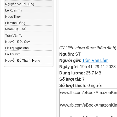
Nguyễn Võ Trí Dũng
Lê Xuân Trí
Ngoc Thuy
Lê Minh Hằng
Phạm Đại Thế
Trần Văn To
Nguyễn Đức Quý
(
Tài liệu chưa được thẩm định
)
Lê Thị Ngọc Anh
Nguồn:
ST
Lò Thị Kim
Người gửi:
Trần Văn Lâm
Nguyễn Đỗ Thanh Hưng
Ngày gửi:
19h:41' 29-11-2023
Dung lượng:
25.7 MB
Số lượt tải:
7
Số lượt thích:
0 người
www.fb.com/eBookAmazonKin
www.fb.com/eBookAmazonKin