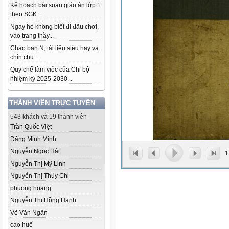
Kế hoạch bài soạn giáo án lớp 1
theo SGK...
Ngày hè không biết đi đâu chơi,
vào trang thầy...
Chào bạn N, tài liệu siêu hay và
chỉn chu...
Quy chế làm việc của Chi bộ
nhiệm kỳ 2025-2030...
THÀNH VIÊN TRỰC TUYẾN
543 khách và 19 thành viên
Trần Quốc Việt
Đặng Minh Minh
Nguyễn Ngọc Hải
1
Nguyễn Thị Mỹ Linh
Nguyễn Thị Thùy Chi
phuong hoang
Nguyễn Thị Hồng Hạnh
Võ Văn Ngân
cao huế