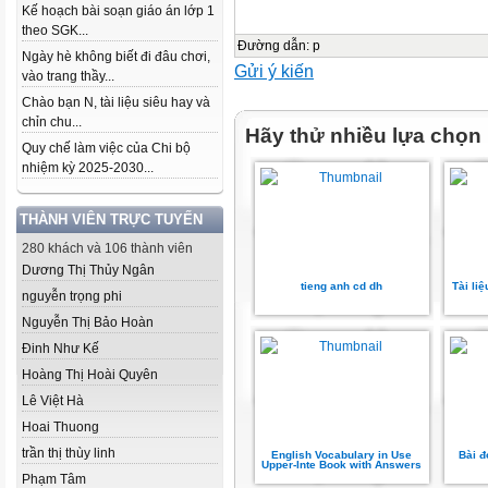
Kế hoạch bài soạn giáo án lớp 1
theo SGK...
Đường dẫn
:
p
Ngày hè không biết đi đâu chơi,
Gửi ý kiến
vào trang thầy...
Chào bạn N, tài liệu siêu hay và
chỉn chu...
Hãy thử nhiều lựa chọn
Quy chế làm việc của Chi bộ
nhiệm kỳ 2025-2030...
THÀNH VIÊN TRỰC TUYẾN
280 khách và 106 thành viên
Dương Thị Thủy Ngân
tieng anh cd dh
Tài li
nguyễn trọng phi
Nguyễn Thị Bảo Hoàn
Đinh Như Kế
Hoàng Thị Hoài Quyên
Lê Việt Hà
Hoai Thuong
trần thị thùy linh
English Vocabulary in Use
Bài đ
Upper-Inte Book with Answers
Phạm Tâm