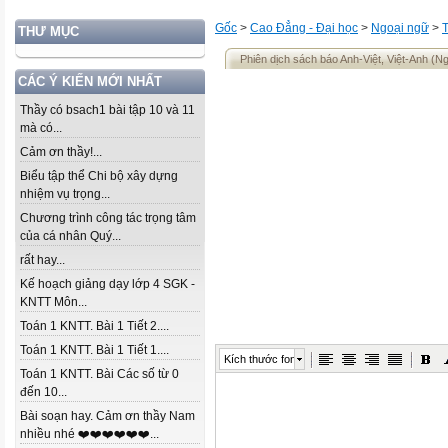
Gốc
>
Cao Đẳng - Đại học
>
Ngoại ngữ
>
THƯ MỤC
Phiên dịch sách báo Anh-Việt, Việt-Anh (
CÁC Ý KIẾN MỚI NHẤT
Thầy có bsach1 bài tập 10 và 11
mà có...
Cảm ơn thầy!...
Biểu tập thể Chi bộ xây dựng
nhiệm vụ trọng...
Chương trình công tác trọng tâm
của cá nhân Quý...
rất hay...
Kế hoạch giảng dạy lớp 4 SGK -
KNTT Môn...
Toán 1 KNTT. Bài 1 Tiết 2....
Toán 1 KNTT. Bài 1 Tiết 1....
Kích thước font
Toán 1 KNTT. Bài Các số từ 0
đến 10...
Bài soạn hay. Cảm ơn thầy Nam
nhiều nhé ❤️❤️❤️❤️❤️❤️...