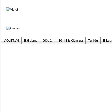
ViOLET.VN
Bài giảng
Giáo án
Đề thi & Kiểm tra
Tư liệu
E-Lea