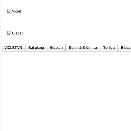
ViOLET.VN
Bài giảng
Giáo án
Đề thi & Kiểm tra
Tư liệu
E-Lea