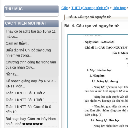
Gốc
>
THPT (Chương trình cũ)
>
Hóa học
THƯ MỤC
Bài 4. Cấu tạo vỏ nguyên tử
CÁC Ý KIẾN MỚI NHẤT
Bài 4. Cấu tạo vỏ nguyên tử
Thầy có bsach1 bài tập 10 và 11
mà có...
Cảm ơn thầy!...
Biểu tập thể Chi bộ xây dựng
nhiệm vụ trọng...
Chương trình công tác trọng tâm
của cá nhân Quý...
rất hay...
Kế hoạch giảng dạy lớp 4 SGK -
KNTT Môn...
Toán 1 KNTT. Bài 1 Tiết 2....
Toán 1 KNTT. Bài 1 Tiết 1....
Toán 1 KNTT. Bài Các số từ 0
đến 10...
Bài soạn hay. Cảm ơn thầy Nam
nhiều nhé ❤️❤️❤️❤️❤️❤️...