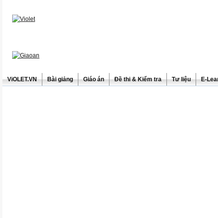
ViOLET.VN
Bài giảng
Giáo án
Đề thi & Kiểm tra
Tư liệu
E-Lea