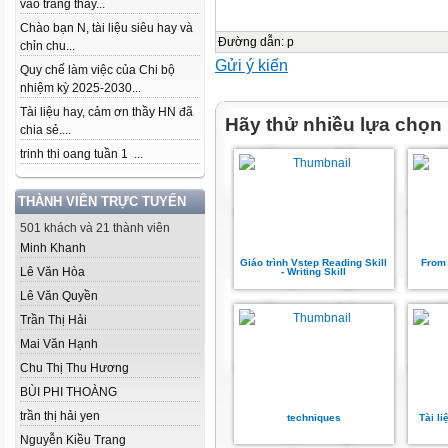
vào trang thầy...
Chào bạn N, tài liệu siêu hay và
Đường dẫn
:
p
chỉn chu...
Gửi ý kiến
Quy chế làm việc của Chi bộ
nhiệm kỳ 2025-2030...
Tài liệu hay, cảm ơn thầy HN đã
Hãy thử nhiều lựa chọn
chia sẻ....
trinh thi oang tuần 1 ...
THÀNH VIÊN TRỰC TUYẾN
501 khách và 21 thành viên
Minh Khanh
Giáo trình Vstep Reading Skill
From 
Lê Văn Hòa
- Writing Skill
Lê Văn Quyền
Trần Thị Hải
Mai Văn Hạnh
Chu Thị Thu Hương
BÙI PHI THOÀNG
trần thị hải yen
techniques
Tài l
Nguyễn Kiều Trang