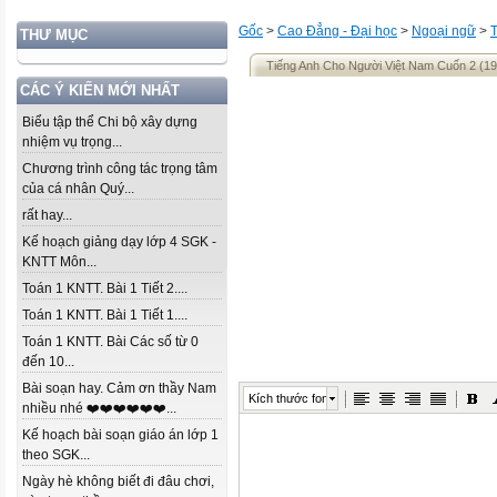
Gốc
>
Cao Đẳng - Đại học
>
Ngoại ngữ
>
THƯ MỤC
Tiếng Anh Cho Người Việt Nam Cuốn 2 (19
CÁC Ý KIẾN MỚI NHẤT
Biểu tập thể Chi bộ xây dựng
nhiệm vụ trọng...
Chương trình công tác trọng tâm
của cá nhân Quý...
rất hay...
Kế hoạch giảng dạy lớp 4 SGK -
KNTT Môn...
Toán 1 KNTT. Bài 1 Tiết 2....
Toán 1 KNTT. Bài 1 Tiết 1....
Toán 1 KNTT. Bài Các số từ 0
đến 10...
Bài soạn hay. Cảm ơn thầy Nam
Kích thước font
nhiều nhé ❤️❤️❤️❤️❤️❤️...
Kế hoạch bài soạn giáo án lớp 1
theo SGK...
Ngày hè không biết đi đâu chơi,