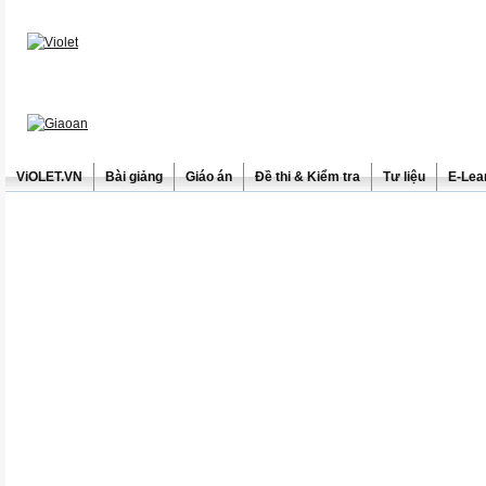
ViOLET.VN
Bài giảng
Giáo án
Đề thi & Kiểm tra
Tư liệu
E-Lea