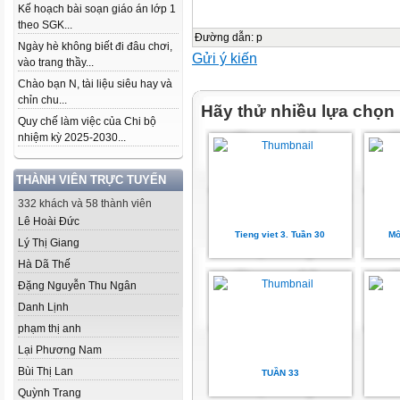
Kế hoạch bài soạn giáo án lớp 1
theo SGK...
Đường dẫn
:
p
Ngày hè không biết đi đâu chơi,
Gửi ý kiến
vào trang thầy...
Chào bạn N, tài liệu siêu hay và
chỉn chu...
Hãy thử nhiều lựa chọn
Quy chế làm việc của Chi bộ
nhiệm kỳ 2025-2030...
THÀNH VIÊN TRỰC TUYẾN
332 khách và 58 thành viên
Lê Hoài Đức
Tieng viet 3. Tuần 30
Mô
Lý Thị Giang
Hà Dã Thế
Đặng Nguyễn Thu Ngân
Danh Lịnh
phạm thị anh
Lại Phương Nam
Bùi Thị Lan
TUẦN 33
Quỳnh Trang