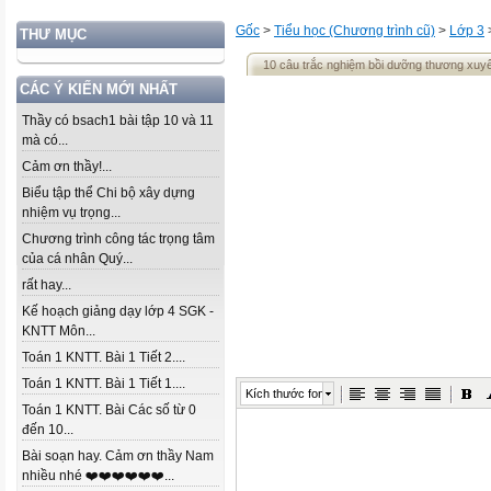
Gốc
>
Tiểu học (Chương trình cũ)
>
Lớp 3
THƯ MỤC
10 câu trắc nghiệm bồi dưỡng thương xuy
CÁC Ý KIẾN MỚI NHẤT
Thầy có bsach1 bài tập 10 và 11
mà có...
Cảm ơn thầy!...
Biểu tập thể Chi bộ xây dựng
nhiệm vụ trọng...
Chương trình công tác trọng tâm
của cá nhân Quý...
rất hay...
Kế hoạch giảng dạy lớp 4 SGK -
KNTT Môn...
Toán 1 KNTT. Bài 1 Tiết 2....
Toán 1 KNTT. Bài 1 Tiết 1....
Kích thước font
Toán 1 KNTT. Bài Các số từ 0
đến 10...
Bài soạn hay. Cảm ơn thầy Nam
nhiều nhé ❤️❤️❤️❤️❤️❤️...