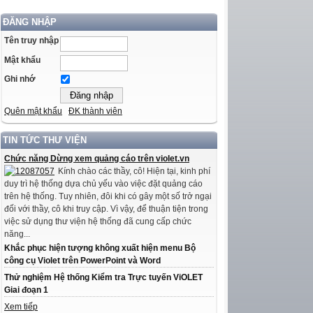
ĐĂNG NHẬP
Tên truy nhập
Mật khẩu
Ghi nhớ
Quên mật khẩu
ĐK thành viên
TIN TỨC THƯ VIỆN
Chức năng Dừng xem quảng cáo trên violet.vn
Kính chào các thầy, cô! Hiện tại, kinh phí
duy trì hệ thống dựa chủ yếu vào việc đặt quảng cáo
trên hệ thống. Tuy nhiên, đôi khi có gây một số trở ngại
đối với thầy, cô khi truy cập. Vì vậy, để thuận tiện trong
việc sử dụng thư viện hệ thống đã cung cấp chức
năng...
Khắc phục hiện tượng không xuất hiện menu Bộ
công cụ Violet trên PowerPoint và Word
Thử nghiệm Hệ thống Kiểm tra Trực tuyến ViOLET
Giai đoạn 1
Xem tiếp