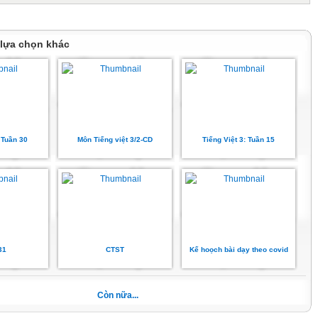
 lựa chọn khác
. Tuần 30
Môn Tiếng việt 3/2-CD
Tiếng Việt 3: Tuần 15
31
CTST
Kế hoọch bài dạy theo covid
Còn nữa...