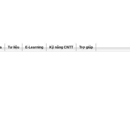
ra
Tư liệu
E-Learning
Kỹ năng CNTT
Trợ giúp