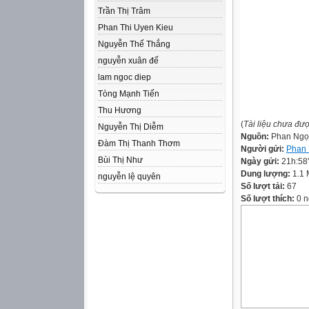
Trần Thị Trâm
Phan Thi Uyen Kieu
Nguyễn Thế Thắng
nguyễn xuân đế
lam ngoc diep
Tòng Mạnh Tiến
Thu Hương
(
Tài liệu chưa đư
Nguyễn Thị Diễm
Nguồn:
Phan Ngọ
Đàm Thị Thanh Thơm
Người gửi:
Phan 
Bùi Thị Như
Ngày gửi:
21h:58
Dung lượng:
1.1
nguyễn lệ quyên
Số lượt tải:
67
Số lượt thích:
0 n