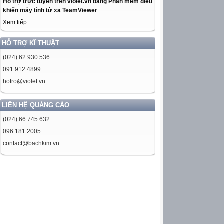
Hỗ trợ trực tuyến trên violet.vn bằng Phần mềm điều
khiển máy tính từ xa TeamViewer
Xem tiếp
HỖ TRỢ KĨ THUẬT
(024) 62 930 536
091 912 4899
hotro@violet.vn
LIÊN HỆ QUẢNG CÁO
(024) 66 745 632
096 181 2005
contact@bachkim.vn