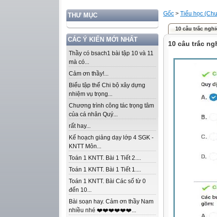
Gốc
>
Tiểu học (Chư
THƯ MỤC
10 câu trắc ng
CÁC Ý KIẾN MỚI NHẤT
10 câu trắc n
Thầy có bsach1 bài tập 10 và 11
mà có...
Cảm ơn thầy!...
Biểu tập thể Chi bộ xây dựng
nhiệm vụ trọng...
Chương trình công tác trọng tâm
của cá nhân Quý...
rất hay...
Kế hoạch giảng dạy lớp 4 SGK -
KNTT Môn...
Toán 1 KNTT. Bài 1 Tiết 2....
Toán 1 KNTT. Bài 1 Tiết 1....
Toán 1 KNTT. Bài Các số từ 0
đến 10...
Bài soạn hay. Cảm ơn thầy Nam
nhiều nhé ❤️❤️❤️❤️❤️❤️...