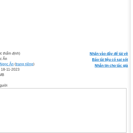
ợc thẩm định
)
Nhấn vào đây để tải về
c Ẩn
Báo tài liệu có sai sót
Ngọc Ẩn
(
trang riêng
)
Nhắn tin cho tác giả
' 18-11-2023
 MB
gười