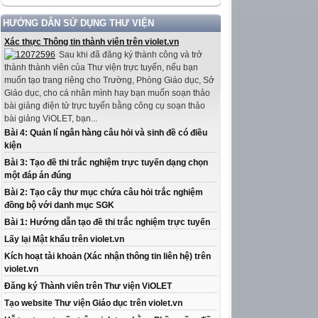
HƯỚNG DẪN SỬ DỤNG THƯ VIỆN
Xác thực Thông tin thành viên trên violet.vn
Sau khi đã đăng ký thành công và trở
thành thành viên của Thư viện trực tuyến, nếu bạn
muốn tạo trang riêng cho Trường, Phòng Giáo dục, Sở
Giáo dục, cho cá nhân mình hay bạn muốn soạn thảo
bài giảng điện tử trực tuyến bằng công cụ soạn thảo
bài giảng ViOLET, bạn...
Bài 4: Quản lí ngân hàng câu hỏi và sinh đề có điều
kiện
Bài 3: Tạo đề thi trắc nghiệm trực tuyến dạng chọn
một đáp án đúng
Bài 2: Tạo cây thư mục chứa câu hỏi trắc nghiệm
đồng bộ với danh mục SGK
Bài 1: Hướng dẫn tạo đề thi trắc nghiệm trực tuyến
Lấy lại Mật khẩu trên violet.vn
Kích hoạt tài khoản (Xác nhận thông tin liên hệ) trên
violet.vn
Đăng ký Thành viên trên Thư viện ViOLET
Tạo website Thư viện Giáo dục trên violet.vn