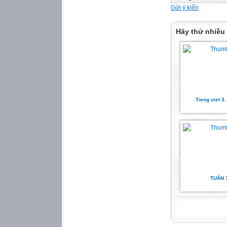
Gửi ý kiến
Hãy thử nhiều
Tieng viet 3
TUẦN 