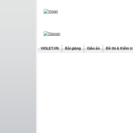
ViOLET.VN
Bài giảng
Giáo án
Đề thi & Kiểm t