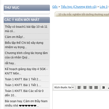
Gốc
>
Tiểu học (Chương trình cũ)
>
Lớp 3
THƯ MỤC
10 câu trắc nghiệm bồi dưỡng thường xuy
CÁC Ý KIẾN MỚI NHẤT
Thầy có bsach1 bài tập 10 và 11
mà có...
Cảm ơn thầy!...
Biểu tập thể Chi bộ xây dựng
nhiệm vụ trọng...
Chương trình công tác trọng tâm
của cá nhân Quý...
rất hay...
Kế hoạch giảng dạy lớp 4 SGK -
KNTT Môn...
Toán 1 KNTT. Bài 1 Tiết 2....
Toán 1 KNTT. Bài 1 Tiết 1....
Kích thước font
Toán 1 KNTT. Bài Các số từ 0
đến 10...
Bài soạn hay. Cảm ơn thầy Nam
nhiều nhé ❤️❤️❤️❤️❤️❤️...