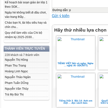
Kế hoạch bài soạn giáo án lớp 1
theo SGK...
Đường dẫn
:
p
Ngày hè không biết đi đâu chơi,
Gửi ý kiến
vào trang thầy...
Chào bạn N, tài liệu siêu hay và
chỉn chu...
Hãy thử nhiều lựa chọn
Quy chế làm việc của Chi bộ
nhiệm kỳ 2025-2030...
THÀNH VIÊN TRỰC TUYẾN
228 khách và 7 thành viên
Nguyễn Thị Hông
TIẾNG VIỆT Nói và nghe: Nghe
Phan Thu Trang
... nghệ AI- UDCNTT)
Hoàng Linh Ngọc
Nguyễn Thảo Ngân
Phạm Tuấn DŨng
Nguyễn Văn Thủy
Trà My Bùi Thị
Tiếng Việt 3. Bài 14: Anh em
Quyết
một ... đọc sách báo.
kiến 