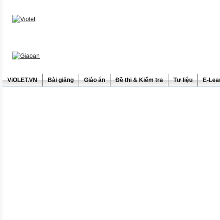
ViOLET.VN
Bài giảng
Giáo án
Đề thi & Kiểm tra
Tư liệu
E-Lea