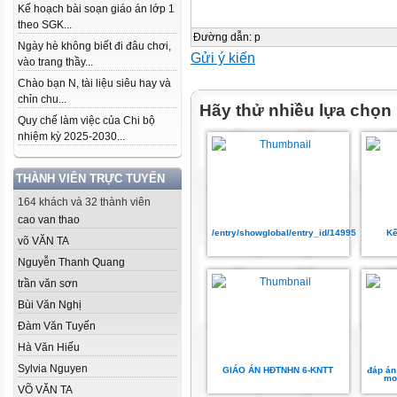
Kế hoạch bài soạn giáo án lớp 1
theo SGK...
Đường dẫn
:
p
Ngày hè không biết đi đâu chơi,
Gửi ý kiến
vào trang thầy...
Chào bạn N, tài liệu siêu hay và
chỉn chu...
Hãy thử nhiều lựa chọn
Quy chế làm việc của Chi bộ
nhiệm kỳ 2025-2030...
THÀNH VIÊN TRỰC TUYẾN
164 khách và 32 thành viên
cao van thao
/entry/showglobal/entry_id/14995090
Kế
võ VĂN TA
Nguyễn Thanh Quang
trần văn sơn
Bùi Văn Nghị
Đàm Văn Tuyến
Hà Văn Hiếu
Sylvia Nguyen
GIÁO ÁN HĐTNHN 6-KNTT
đáp án
mo
VÕ VĂN TA