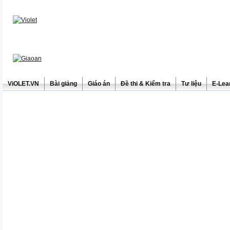
ViOLET.VN
Bài giảng
Giáo án
Đề thi & Kiểm tra
Tư liệu
E-Lea