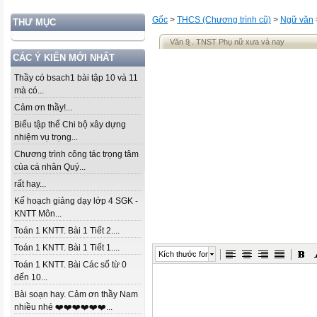
Gốc
>
THCS (Chương trình cũ)
>
Ngữ văn
THƯ MỤC
Văn 9 ̣̣̣̣̣̣. TNST Phụ nữ xưa và nay
CÁC Ý KIẾN MỚI NHẤT
Thầy có bsach1 bài tập 10 và 11
mà có...
Cảm ơn thầy!...
Biểu tập thể Chi bộ xây dựng
nhiệm vụ trọng...
Chương trình công tác trọng tâm
của cá nhân Quý...
rất hay...
Kế hoạch giảng dạy lớp 4 SGK -
KNTT Môn...
Toán 1 KNTT. Bài 1 Tiết 2....
Toán 1 KNTT. Bài 1 Tiết 1....
Kích thước font
Toán 1 KNTT. Bài Các số từ 0
đến 10...
Bài soạn hay. Cảm ơn thầy Nam
nhiều nhé ❤️❤️❤️❤️❤️❤️...