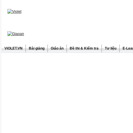
ViOLET.VN
Bài giảng
Giáo án
Đề thi & Kiểm tra
Tư liệu
E-Lea