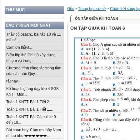
Gốc
>
Trung học cơ sở
>
Chân trời sáng tạ
THƯ MỤC
ÔN TẬP GIỮA KÌ I TOÁN 6
CÁC Ý KIẾN MỚI NHẤT
ÔN TẬP GIỮA KÌ I TOÁN 6
Thầy có bsach1 bài tập 10 và 11
mà có...
Cảm ơn thầy!...
Biểu tập thể Chi bộ xây dựng
nhiệm vụ trọng...
Chương trình công tác trọng tâm
của cá nhân Quý...
rất hay...
Kế hoạch giảng dạy lớp 4 SGK -
KNTT Môn...
Toán 1 KNTT. Bài 1 Tiết 2....
Toán 1 KNTT. Bài 1 Tiết 1....
Toán 1 KNTT. Bài Các số từ 0
đến 10...
Bài soạn hay. Cảm ơn thầy Nam
nhiều nhé ❤️❤️❤️❤️❤️❤️...