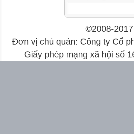
C. 140
D. 336
, khi đó thương của phép chia 
©2008-2017 
C. 6
D. 30
Đơn vị chủ quản: Công ty Cổ p
.
Giấy phép mạng xã hội số 
Câu 7. Tìm số tự nhiên x, biết:
A. 0
B. 16
C. 36
D. 52
Câu 8. Công thức nào sau đây 
nhân đối với phép
cộng?
A.