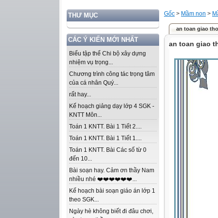
Gốc
>
Mầm non
>
M
THƯ MỤC
an toan giao th
CÁC Ý KIẾN MỚI NHẤT
an toan giao t
Biểu tập thể Chi bộ xây dựng
nhiệm vụ trọng...
Chương trình công tác trọng tâm
của cá nhân Quý...
rất hay...
Kế hoạch giảng dạy lớp 4 SGK -
KNTT Môn...
Toán 1 KNTT. Bài 1 Tiết 2....
Toán 1 KNTT. Bài 1 Tiết 1....
Toán 1 KNTT. Bài Các số từ 0
đến 10...
Bài soạn hay. Cảm ơn thầy Nam
nhiều nhé ❤️❤️❤️❤️❤️❤️...
Kế hoạch bài soạn giáo án lớp 1
theo SGK...
Ngày hè không biết đi đâu chơi,