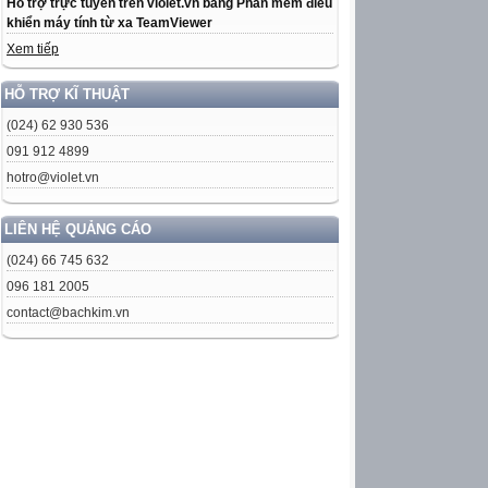
Hỗ trợ trực tuyến trên violet.vn bằng Phần mềm điều
khiển máy tính từ xa TeamViewer
Xem tiếp
HỖ TRỢ KĨ THUẬT
(024) 62 930 536
091 912 4899
hotro@violet.vn
LIÊN HỆ QUẢNG CÁO
(024) 66 745 632
096 181 2005
contact@bachkim.vn