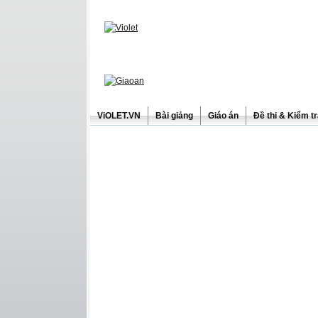
ViOLET.VN
Bài giảng
Giáo án
Đề thi & Kiểm t