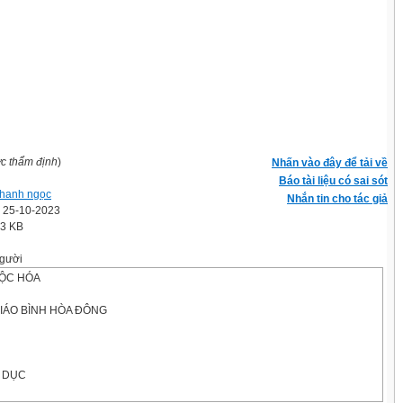
ợc thẩm định
)
Nhấn vào đây để tải về
Báo tài liệu có sai sót
 thanh ngọc
Nhắn tin cho tác giả
' 25-10-2023
.3 KB
gười
ỘC HÓA
IÁO BÌNH HÒA ĐÔNG
 DỤC