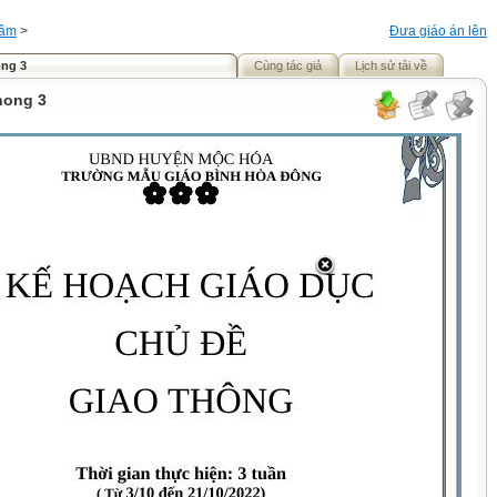
ầm
>
Đưa giáo án lên
ong 3
Cùng tác giả
Lịch sử tải về
hong 3