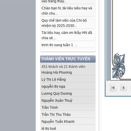
vào trang thầy...
Chào bạn N, tài liệu siêu hay và
chỉn chu...
Quy chế làm việc của Chi bộ
nhiệm kỳ 2025-2030...
Tài liệu hay, cảm ơn thầy HN đã
chia sẻ....
trinh thi oang tuần 1 ...
THÀNH VIÊN TRỰC TUYẾN
451 khách và 21 thành viên
Hoàng Hà Phương
Lý Thị Lệ Hằng
nguyễn thị nga
Lương Quý Dương
Nguyễn Xuân Thuỷ
Trần Trinh
Trần Thị Thu Thảo
Nguyễn Tuấn Khanh
lê thị huê