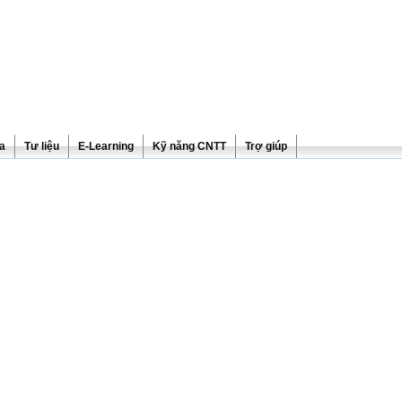
ra
Tư liệu
E-Learning
Kỹ năng CNTT
Trợ giúp