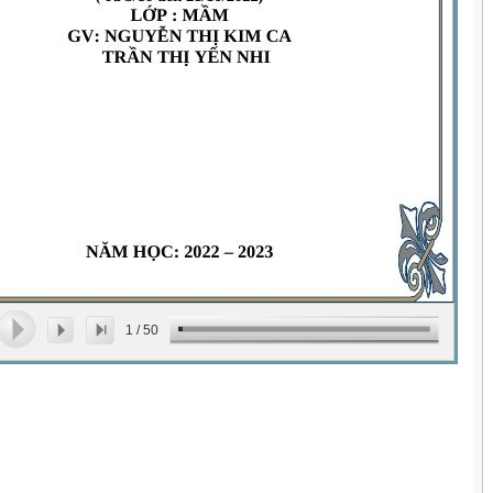
1
/
50