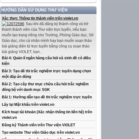
HƯỚNG DẪN SỬ DỤNG THƯ VIỆN
Xác thực Thông tin thành viên trên violet.vn
Sau khi đã đăng ký thành công và trở
thành thành viên của Thư viện trực tuyến, nếu bạn
muốn tạo trang riêng cho Trường, Phòng Giáo dục, Sở
Giáo dục, cho cá nhân mình hay bạn muốn soạn thảo
bài giảng điện tử trực tuyến bằng công cụ soạn thảo
bài giảng ViOLET, bạn...
Bài 4: Quản lí ngân hàng câu hỏi và sinh đề có điều
kiện
Bài 3: Tạo đề thi trắc nghiệm trực tuyến dạng chọn
một đáp án đúng
Bài 2: Tạo cây thư mục chứa câu hỏi trắc nghiệm
đồng bộ với danh mục SGK
Bài 1: Hướng dẫn tạo đề thi trắc nghiệm trực tuyến
Lấy lại Mật khẩu trên violet.vn
Kích hoạt tài khoản (Xác nhận thông tin liên hệ) trên
violet.vn
Đăng ký Thành viên trên Thư viện ViOLET
Tạo website Thư viện Giáo dục trên violet.vn