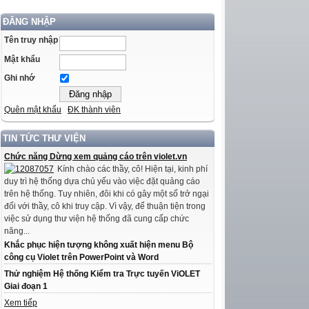
ĐĂNG NHẬP
Tên truy nhập
Mật khẩu
Ghi nhớ
Quên mật khẩu
ĐK thành viên
TIN TỨC THƯ VIỆN
Chức năng Dừng xem quảng cáo trên violet.vn
Kính chào các thầy, cô! Hiện tại, kinh phí
duy trì hệ thống dựa chủ yếu vào việc đặt quảng cáo
trên hệ thống. Tuy nhiên, đôi khi có gây một số trở ngại
đối với thầy, cô khi truy cập. Vì vậy, để thuận tiện trong
việc sử dụng thư viện hệ thống đã cung cấp chức
năng...
Khắc phục hiện tượng không xuất hiện menu Bộ
công cụ Violet trên PowerPoint và Word
Thử nghiệm Hệ thống Kiểm tra Trực tuyến ViOLET
Giai đoạn 1
Xem tiếp