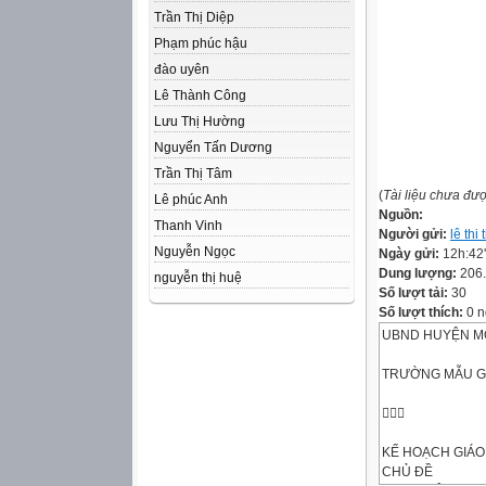
Trần Thị Diệp
Phạm phúc hậu
đào uyên
Lê Thành Công
Lưu Thị Hường
Nguyển Tấn Dương
Trần Thị Tâm
(
Tài liệu chưa đư
Lê phúc Anh
Nguồn:
Thanh Vinh
Người gửi:
lê thi
Nguyễn Ngọc
Ngày gửi:
12h:42
Dung lượng:
206
nguyễn thị huệ
Số lượt tải:
30
Số lượt thích:
0 n
UBND HUYỆN M
TRƯỜNG MẪU G

KẾ HOẠCH GIÁO
CHỦ ĐỀ