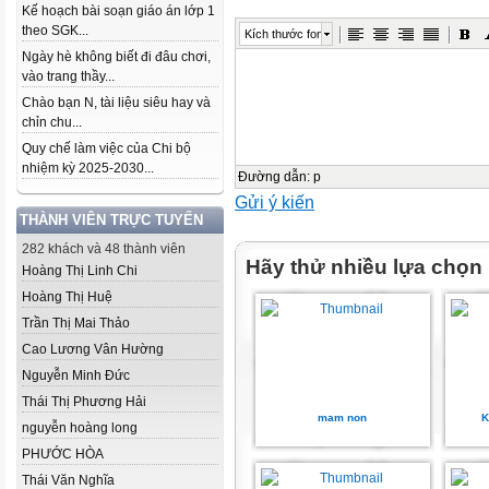
Kế hoạch bài soạn giáo án lớp 1
theo SGK...
Kích thước font
Ngày hè không biết đi đâu chơi,
vào trang thầy...
Chào bạn N, tài liệu siêu hay và
chỉn chu...
Quy chế làm việc của Chi bộ
nhiệm kỳ 2025-2030...
Đường dẫn
:
p
Gửi ý kiến
THÀNH VIÊN TRỰC TUYẾN
282 khách và 48 thành viên
Hãy thử nhiều lựa chọn
Hoàng Thị Linh Chi
Hoàng Thị Huệ
Trần Thị Mai Thảo
Cao Lương Vân Hường
Nguyễn Minh Đức
Thái Thị Phương Hải
mam non
K
nguyễn hoàng long
PHƯỚC HÒA
Thái Văn Nghĩa