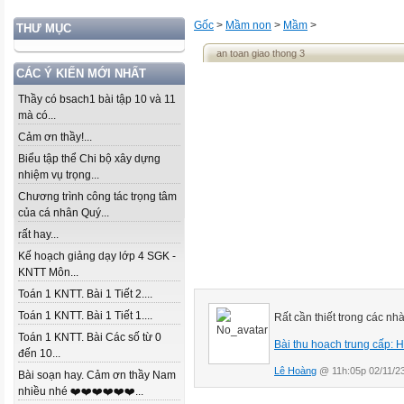
Gốc
>
Mầm non
>
Mầm
>
THƯ MỤC
an toan giao thong 3
CÁC Ý KIẾN MỚI NHẤT
Thầy có bsach1 bài tập 10 và 11
mà có...
Cảm ơn thầy!...
Biểu tập thể Chi bộ xây dựng
nhiệm vụ trọng...
Chương trình công tác trọng tâm
của cá nhân Quý...
rất hay...
Kế hoạch giảng dạy lớp 4 SGK -
KNTT Môn...
Toán 1 KNTT. Bài 1 Tiết 2....
Toán 1 KNTT. Bài 1 Tiết 1....
Rất cần thiết trong các nh
Toán 1 KNTT. Bài Các số từ 0
Bài thu hoạch trung cấp: 
đến 10...
Lê Hoàng
@ 11h:05p 02/11/2
Bài soạn hay. Cảm ơn thầy Nam
nhiều nhé ❤️❤️❤️❤️❤️❤️...