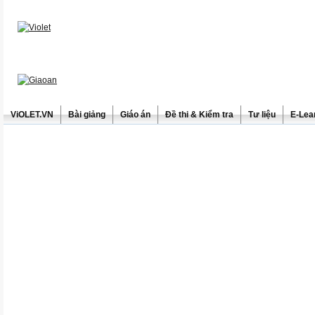
ViOLET.VN
Bài giảng
Giáo án
Đề thi & Kiểm tra
Tư liệu
E-Lea