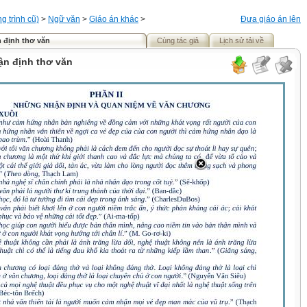
 trình cũ)
>
Ngữ văn
>
Giáo án khác
>
Đưa giáo án lên
n định thơ văn
Cùng tác giả
Lịch sử tải về
ận định thơ văn