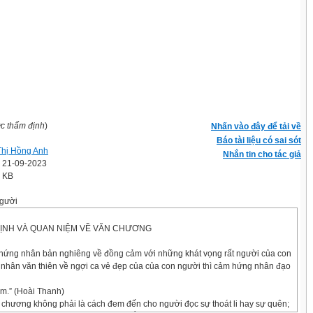
ợc thẩm định
)
Nhấn vào đây để tải về
Báo tài liệu có sai sót
Thị Hồng Anh
Nhắn tin cho tác giả
' 21-09-2023
9 KB
gười
ỊNH VÀ QUAN NIỆM VỀ VĂN CHƯƠNG
hứng nhân bản nghiêng về đồng cảm với những khát vọng rất người của con
nhân văn thiên về ngợi ca vẻ đẹp của của con người thì cảm hứng nhân đạo
m.” (Hoài Thanh)
ăn chương không phải là cách đem đến cho người đọc sự thoát li hay sự quên;