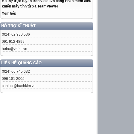
Hỗ trợ trực tuyến trên violet.vn bằng Phần mềm điều
khiển máy tính từ xa TeamViewer
Xem tiếp
HỖ TRỢ KĨ THUẬT
(024) 62 930 536
091 912 4899
hotro@violet.vn
LIÊN HỆ QUẢNG CÁO
(024) 66 745 632
096 181 2005
contact@bachkim.vn