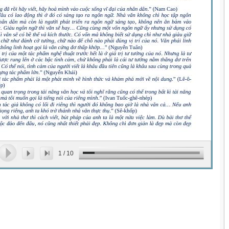
1
/
10