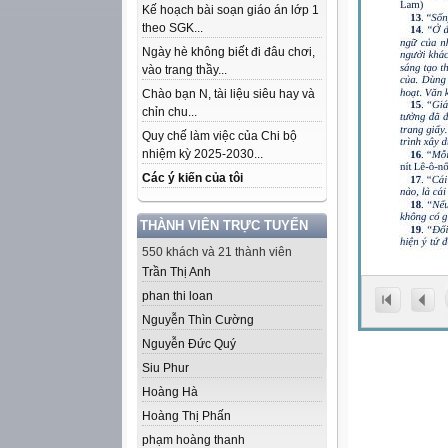
Kế hoạch bài soạn giáo án lớp 1
theo SGK...
Ngày hè không biết đi đâu chơi,
vào trang thầy...
Chào bạn N, tài liệu siêu hay và
chỉn chu...
Quy chế làm việc của Chi bộ
nhiệm kỳ 2025-2030...
Các ý kiến của tôi
THÀNH VIÊN TRỰC TUYẾN
550 khách và 21 thành viên
Trần Thị Anh
phan thi loan
Nguyễn Thìn Cường
Nguyễn Đức Quý
Siu Phur
Hoàng Hà
Hoàng Thị Phấn
phạm hoàng thanh