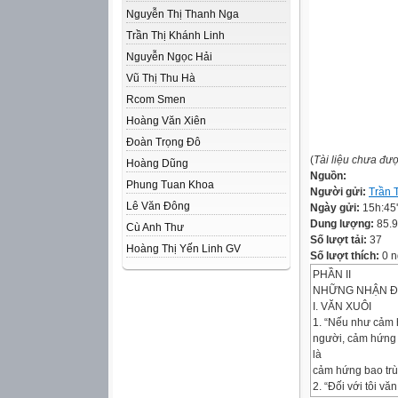
Nguyễn Thị Thanh Nga
Trần Thị Khánh Linh
Nguyễn Ngọc Hải
Vũ Thị Thu Hà
Rcom Smen
Hoàng Văn Xiên
Đoàn Trọng Đô
(
Tài liệu chưa đư
Hoàng Dũng
Nguồn:
Phung Tuan Khoa
Người gửi:
Trần 
Lê Văn Đông
Ngày gửi:
15h:45
Dung lượng:
85.
Cù Anh Thư
Số lượt tải:
37
Hoàng Thị Yến Linh GV
Số lượt thích:
0 n
PHẦN II
NHỮNG NHẬN Đ
I. VĂN XUÔI
1. “Nếu như cảm 
người, cảm hứng 
là
cảm hứng bao trù
2. “Đối với tôi v