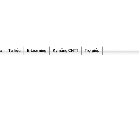
ra
Tư liệu
E-Learning
Kỹ năng CNTT
Trợ giúp