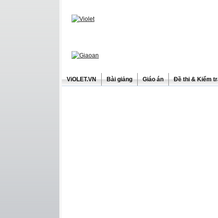
ViOLET.VN
Bài giảng
Giáo án
Đề thi & Kiểm t