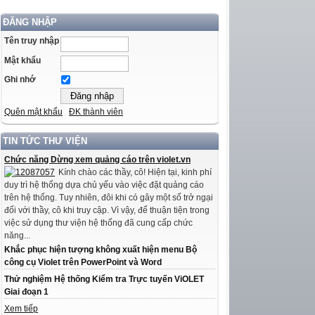
ĐĂNG NHẬP
Tên truy nhập
Mật khẩu
Ghi nhớ
Quên mật khẩu
ĐK thành viên
TIN TỨC THƯ VIỆN
Chức năng Dừng xem quảng cáo trên violet.vn
Kính chào các thầy, cô! Hiện tại, kinh phí
duy trì hệ thống dựa chủ yếu vào việc đặt quảng cáo
trên hệ thống. Tuy nhiên, đôi khi có gây một số trở ngại
đối với thầy, cô khi truy cập. Vì vậy, để thuận tiện trong
việc sử dụng thư viện hệ thống đã cung cấp chức
năng...
Khắc phục hiện tượng không xuất hiện menu Bộ
công cụ Violet trên PowerPoint và Word
Thử nghiệm Hệ thống Kiểm tra Trực tuyến ViOLET
Giai đoạn 1
Xem tiếp