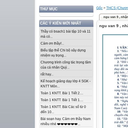
Gốc
>
THCS (Chương
THƯ MỤC
ngu van 9 , nhậ
CÁC Ý KIẾN MỚI NHẤT
ngu van 9 , nh
Thầy có bsach1 bài tập 10 và 11
mà có...
Cảm ơn thầy!...
Biểu tập thể Chi bộ xây dựng
nhiệm vụ trọng...
Chương trình công tác trọng tâm
của cá nhân Quý...
rất hay...
Kế hoạch giảng dạy lớp 4 SGK -
KNTT Môn...
Toán 1 KNTT. Bài 1 Tiết 2....
Toán 1 KNTT. Bài 1 Tiết 1....
Toán 1 KNTT. Bài Các số từ 0
đến 10...
Bài soạn hay. Cảm ơn thầy Nam
nhiều nhé ❤️❤️❤️❤️❤️❤️...