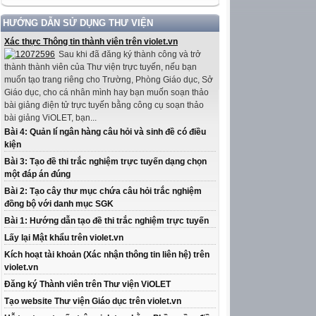
HƯỚNG DẪN SỬ DỤNG THƯ VIỆN
Xác thực Thông tin thành viên trên violet.vn
Sau khi đã đăng ký thành công và trở
thành thành viên của Thư viện trực tuyến, nếu bạn
muốn tạo trang riêng cho Trường, Phòng Giáo dục, Sở
Giáo dục, cho cá nhân mình hay bạn muốn soạn thảo
bài giảng điện tử trực tuyến bằng công cụ soạn thảo
bài giảng ViOLET, bạn...
Bài 4: Quản lí ngân hàng câu hỏi và sinh đề có điều
kiện
Bài 3: Tạo đề thi trắc nghiệm trực tuyến dạng chọn
một đáp án đúng
Bài 2: Tạo cây thư mục chứa câu hỏi trắc nghiệm
đồng bộ với danh mục SGK
Bài 1: Hướng dẫn tạo đề thi trắc nghiệm trực tuyến
Lấy lại Mật khẩu trên violet.vn
Kích hoạt tài khoản (Xác nhận thông tin liên hệ) trên
violet.vn
Đăng ký Thành viên trên Thư viện ViOLET
Tạo website Thư viện Giáo dục trên violet.vn