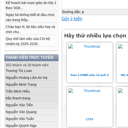
Kế hoạch bài soạn giáo án lớp 1
theo SGK...
Đường dẫn
:
p
Ngày hè không biết đi đâu chơi,
Gửi ý kiến
vào trang thầy...
Chào bạn N, tài liệu siêu hay và
chỉn chu...
Hãy thử nhiều lựa chọn
Quy chế làm việc của Chi bộ
nhiệm kỳ 2025-2030...
THÀNH VIÊN TRỰC TUYẾN
352 khách và 28 thành viên
Trương Thị Loan
Toán 3.KHBD tuần 16 buổi 2
Nội 
Nguyễn Hoàng Lâm An Hạ
Nguyễn Minh Trang
Trần Minh Hiếu
trần thanh trang
Nguyễn Văn Tiến
Nguyễn Văn Quang
Nguyễn Văn Tuấn
CTST
Nguyễn Quỳnh Nga