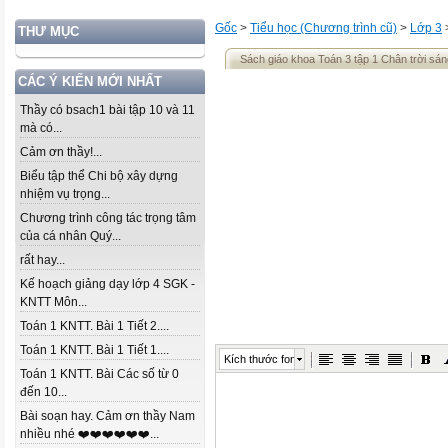
Gốc
>
Tiểu học (Chương trình cũ)
>
Lớp 3
THƯ MỤC
Sách giáo khoa Toán 3 tập 1 Chân trời sán
CÁC Ý KIẾN MỚI NHẤT
Thầy có bsach1 bài tập 10 và 11
mà có...
Cảm ơn thầy!...
Biểu tập thể Chi bộ xây dựng
nhiệm vụ trọng...
Chương trình công tác trọng tâm
của cá nhân Quý...
rất hay...
Kế hoạch giảng dạy lớp 4 SGK -
KNTT Môn...
Toán 1 KNTT. Bài 1 Tiết 2....
Toán 1 KNTT. Bài 1 Tiết 1....
Kích thước font
Toán 1 KNTT. Bài Các số từ 0
đến 10...
Bài soạn hay. Cảm ơn thầy Nam
nhiều nhé ❤️❤️❤️❤️❤️❤️...