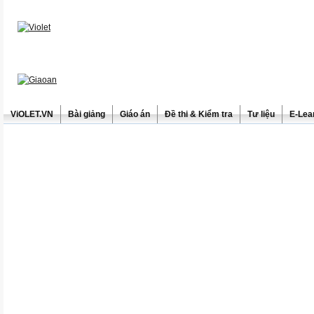
ViOLET.VN
Bài giảng
Giáo án
Đề thi & Kiểm tra
Tư liệu
E-Lea