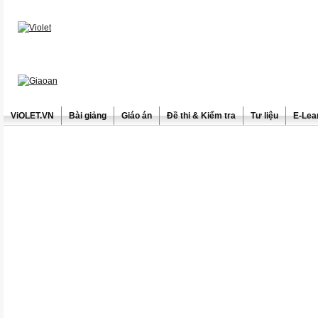
ViOLET.VN
Bài giảng
Giáo án
Đề thi & Kiểm tra
Tư liệu
E-Lea