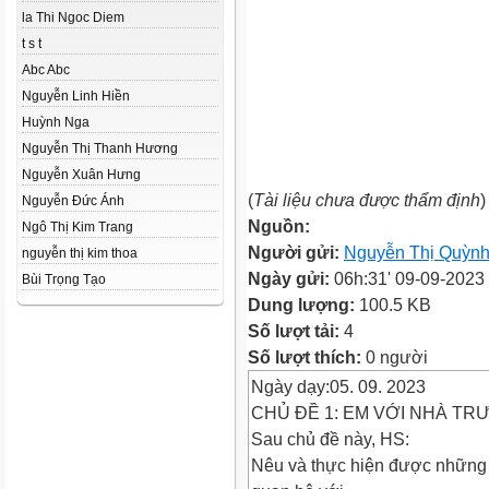
la Thi Ngoc Diem
t s t
Abc Abc
Nguyễn Linh Hiền
Huỳnh Nga
Nguyễn Thị Thanh Hương
Nguyễn Xuân Hưng
(
Tài liệu chưa được thẩm định
)
Nguyễn Đức Ánh
Nguồn:
Ngô Thị Kim Trang
Người gửi:
Nguyễn Thị Quỳn
nguyễn thị kim thoa
Ngày gửi:
06h:31' 09-09-2023
Bùi Trọng Tạo
Dung lượng:
100.5 KB
Số lượt tải:
4
Số lượt thích:
0 người
Ngày dạy:05. 09. 2023
CHỦ ĐỀ 1: EM VỚI NHÀ T
Sau chủ đề này, HS:
Nêu và thực hiện được những v