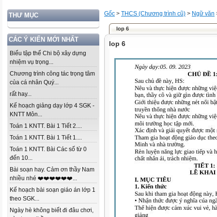
Gốc
>
THCS (Chương trình cũ)
>
Ngữ văn
THƯ MỤC
lop 6
CÁC Ý KIẾN MỚI NHẤT
lop 6
Biểu tập thể Chi bộ xây dựng
nhiệm vụ trọng...
Chương trình công tác trọng tâm
của cá nhân Quý...
rất hay...
Kế hoạch giảng dạy lớp 4 SGK -
KNTT Môn...
Toán 1 KNTT. Bài 1 Tiết 2....
Toán 1 KNTT. Bài 1 Tiết 1....
Toán 1 KNTT. Bài Các số từ 0
đến 10...
Bài soạn hay. Cảm ơn thầy Nam
nhiều nhé ❤️❤️❤️❤️❤️❤️...
Kế hoạch bài soạn giáo án lớp 1
theo SGK...
Ngày hè không biết đi đâu chơi,