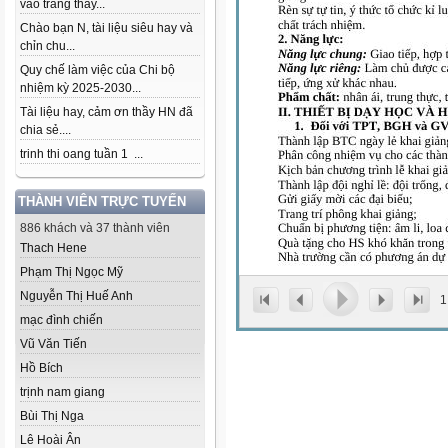
vào trang thầy...
Chào bạn N, tài liệu siêu hay và
chỉn chu...
Quy chế làm việc của Chi bộ
nhiệm kỳ 2025-2030...
Tài liệu hay, cảm ơn thầy HN đã
chia sẻ....
trinh thi oang tuần 1 ...
THÀNH VIÊN TRỰC TUYẾN
886 khách và 37 thành viên
Thach Hene
Phạm Thị Ngọc Mỹ
Nguyễn Thị Huế Anh
1
mạc đình chiến
Vũ Văn Tiến
Hồ Bích
trịnh nam giang
Bùi Thị Nga
Lê Hoài Ân