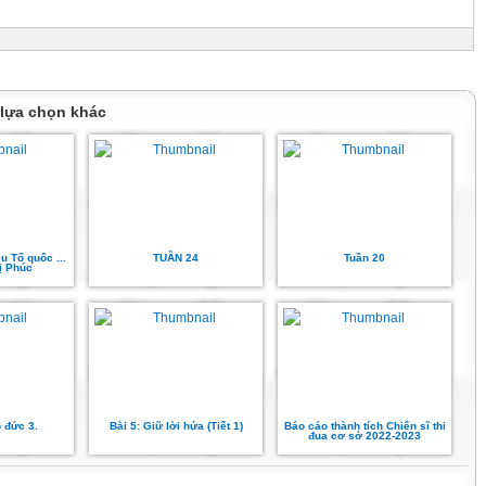
 lựa chọn khác
u Tổ quốc ...
TUẦN 24
Tuần 20
ị Phúc
 đức 3.
Bài 5: Giữ lời hứa (Tiết 1)
Báo cáo thành tích Chiến sĩ thi
đua cơ sở 2022-2023