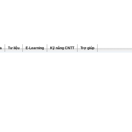
ra
Tư liệu
E-Learning
Kỹ năng CNTT
Trợ giúp