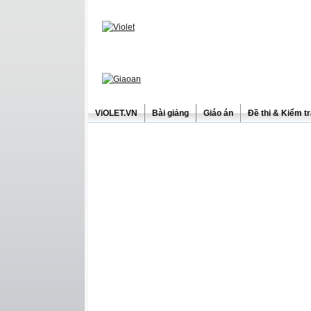
ViOLET.VN
Bài giảng
Giáo án
Đề thi & Kiểm t