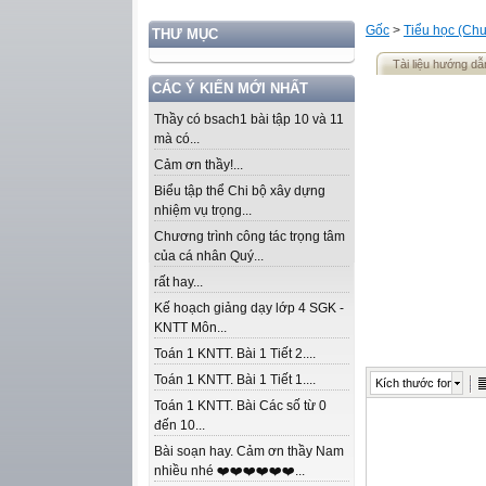
Gốc
>
Tiểu học (Chư
THƯ MỤC
Tài liệu hướng dẫ
CÁC Ý KIẾN MỚI NHẤT
Thầy có bsach1 bài tập 10 và 11
mà có...
Cảm ơn thầy!...
Biểu tập thể Chi bộ xây dựng
nhiệm vụ trọng...
Chương trình công tác trọng tâm
của cá nhân Quý...
rất hay...
Kế hoạch giảng dạy lớp 4 SGK -
KNTT Môn...
Toán 1 KNTT. Bài 1 Tiết 2....
Toán 1 KNTT. Bài 1 Tiết 1....
Kích thước font
Toán 1 KNTT. Bài Các số từ 0
đến 10...
Bài soạn hay. Cảm ơn thầy Nam
nhiều nhé ❤️❤️❤️❤️❤️❤️...