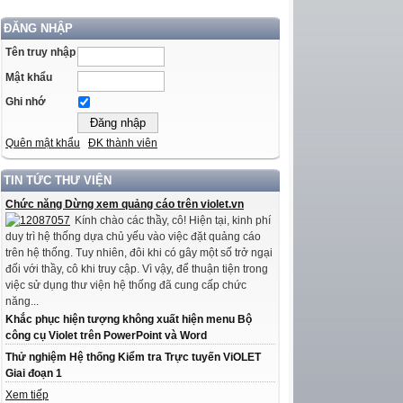
ĐĂNG NHẬP
Tên truy nhập
Mật khẩu
Ghi nhớ
Quên mật khẩu
ĐK thành viên
TIN TỨC THƯ VIỆN
Chức năng Dừng xem quảng cáo trên violet.vn
Kính chào các thầy, cô! Hiện tại, kinh phí
duy trì hệ thống dựa chủ yếu vào việc đặt quảng cáo
trên hệ thống. Tuy nhiên, đôi khi có gây một số trở ngại
đối với thầy, cô khi truy cập. Vì vậy, để thuận tiện trong
việc sử dụng thư viện hệ thống đã cung cấp chức
năng...
Khắc phục hiện tượng không xuất hiện menu Bộ
công cụ Violet trên PowerPoint và Word
Thử nghiệm Hệ thống Kiểm tra Trực tuyến ViOLET
Giai đoạn 1
Xem tiếp