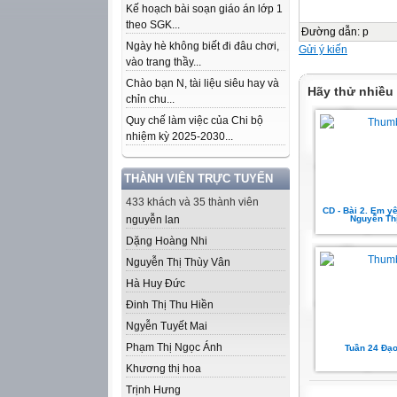
Kế hoạch bài soạn giáo án lớp 1
theo SGK...
Đường dẫn
:
p
Ngày hè không biết đi đâu chơi,
Gửi ý kiến
vào trang thầy...
Chào bạn N, tài liệu siêu hay và
Hãy thử nhiều
chỉn chu...
Quy chế làm việc của Chi bộ
nhiệm kỳ 2025-2030...
THÀNH VIÊN TRỰC TUYẾN
433 khách và 35 thành viên
CD - Bài 2. Em yê
nguyễn lan
Nguyễn Th
Dặng Hoàng Nhi
Nguyễn Thị Thùy Vân
Hà Huy Đức
Đinh Thị Thu Hiền
Ngyễn Tuyết Mai
Phạm Thị Ngọc Ánh
Tuần 24 Đạo
Khương thị hoa
Trịnh Hưng