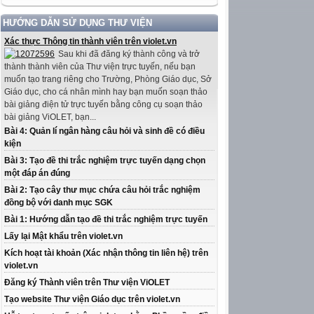
HƯỚNG DẪN SỬ DỤNG THƯ VIỆN
Xác thực Thông tin thành viên trên violet.vn
Sau khi đã đăng ký thành công và trở
thành thành viên của Thư viện trực tuyến, nếu bạn
muốn tạo trang riêng cho Trường, Phòng Giáo dục, Sở
Giáo dục, cho cá nhân mình hay bạn muốn soạn thảo
bài giảng điện tử trực tuyến bằng công cụ soạn thảo
bài giảng ViOLET, bạn...
Bài 4: Quản lí ngân hàng câu hỏi và sinh đề có điều
kiện
Bài 3: Tạo đề thi trắc nghiệm trực tuyến dạng chọn
một đáp án đúng
Bài 2: Tạo cây thư mục chứa câu hỏi trắc nghiệm
đồng bộ với danh mục SGK
Bài 1: Hướng dẫn tạo đề thi trắc nghiệm trực tuyến
Lấy lại Mật khẩu trên violet.vn
Kích hoạt tài khoản (Xác nhận thông tin liên hệ) trên
violet.vn
Đăng ký Thành viên trên Thư viện ViOLET
Tạo website Thư viện Giáo dục trên violet.vn