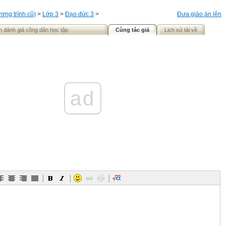
ơng trình cũ)
>
Lớp 3
>
Đạo đức 3
>
Đưa giáo án lên
n đánh giá công dân học tập
Cùng tác giả
Lịch sử tải về
ad