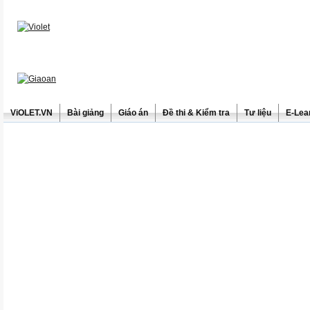
ViOLET.VN
Bài giảng
Giáo án
Đề thi & Kiểm tra
Tư liệu
E-Lea