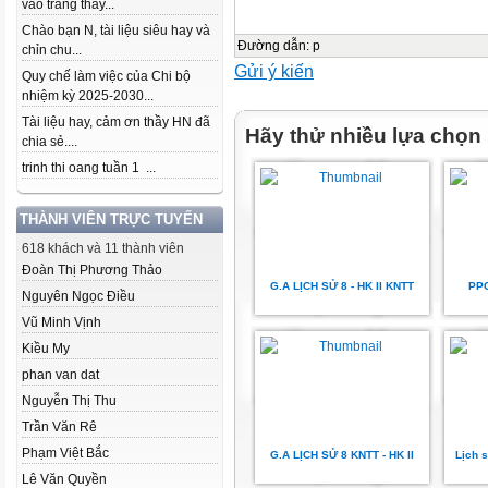
vào trang thầy...
Chào bạn N, tài liệu siêu hay và
Đường dẫn
:
p
chỉn chu...
Gửi ý kiến
Quy chế làm việc của Chi bộ
nhiệm kỳ 2025-2030...
Tài liệu hay, cảm ơn thầy HN đã
Hãy thử nhiều lựa chọn
chia sẻ....
trinh thi oang tuần 1 ...
THÀNH VIÊN TRỰC TUYẾN
618 khách và 11 thành viên
Đoàn Thị Phương Thảo
G.A LỊCH SỬ 8 - HK II KNTT
PPC
Nguyên Ngọc Điều
Vũ Minh Vịnh
Kiều My
phan van dat
Nguyễn Thị Thu
Trần Văn Rê
Phạm Việt Bắc
G.A LỊCH SỬ 8 KNTT - HK II
Lịch s
Lê Văn Quyền