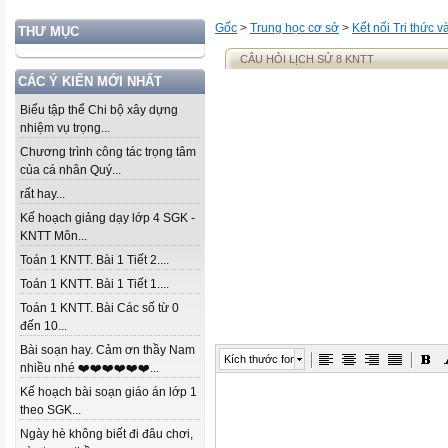
Gốc
>
Trung học cơ sở
>
Kết nối Tri thức 
THƯ MỤC
CÂU HỎI LỊCH SỬ 8 KNTT
CÁC Ý KIẾN MỚI NHẤT
Biểu tập thể Chi bộ xây dựng
nhiệm vụ trọng...
Chương trình công tác trọng tâm
của cá nhân Quý...
rất hay...
Kế hoạch giảng dạy lớp 4 SGK -
KNTT Môn...
Toán 1 KNTT. Bài 1 Tiết 2....
Toán 1 KNTT. Bài 1 Tiết 1....
Toán 1 KNTT. Bài Các số từ 0
đến 10...
Bài soạn hay. Cảm ơn thầy Nam
Kích thước font
nhiều nhé ❤️❤️❤️❤️❤️❤️...
Kế hoạch bài soạn giáo án lớp 1
theo SGK...
Ngày hè không biết đi đâu chơi,