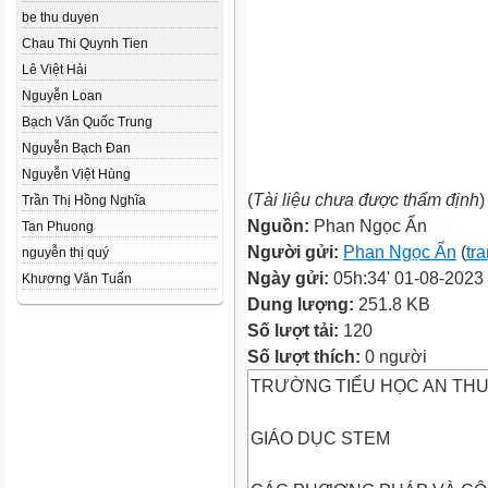
be thu duyen
Chau Thi Quynh Tien
Lê Việt Hải
Nguyễn Loan
Bạch Văn Quốc Trung
Nguyễn Bạch Đan
Nguyễn Việt Hùng
(
Tài liệu chưa được thẩm định
)
Trần Thị Hồng Nghĩa
Nguồn:
Phan Ngọc Ẩn
Tan Phuong
Người gửi:
Phan Ngọc Ẩn
(
tr
nguyễn thị quý
Ngày gửi:
05h:34' 01-08-2023
Khương Văn Tuấn
Dung lượng:
251.8 KB
Số lượt tải:
120
Số lượt thích:
0 người
TRƯỜNG TIỂU HỌC AN TH
GIÁO DỤC STEM