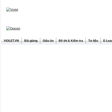
ViOLET.VN
Bài giảng
Giáo án
Đề thi & Kiểm tra
Tư liệu
E-Lea