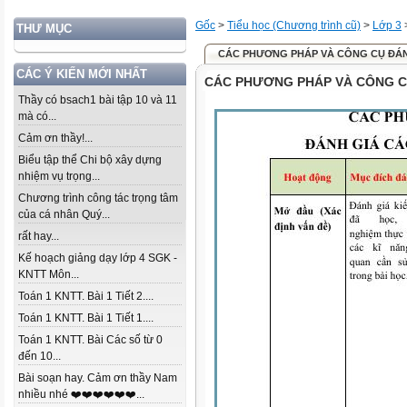
Gốc
>
Tiểu học (Chương trình cũ)
>
Lớp 3
THƯ MỤC
CÁC PHƯƠNG PHÁP VÀ CÔNG CỤ ĐÁN
CÁC Ý KIẾN MỚI NHẤT
CÁC PHƯƠNG PHÁP VÀ CÔNG C
Thầy có bsach1 bài tập 10 và 11
mà có...
Cảm ơn thầy!...
Biểu tập thể Chi bộ xây dựng
nhiệm vụ trọng...
Chương trình công tác trọng tâm
của cá nhân Quý...
rất hay...
Kế hoạch giảng dạy lớp 4 SGK -
KNTT Môn...
Toán 1 KNTT. Bài 1 Tiết 2....
Toán 1 KNTT. Bài 1 Tiết 1....
Toán 1 KNTT. Bài Các số từ 0
đến 10...
Bài soạn hay. Cảm ơn thầy Nam
nhiều nhé ❤️❤️❤️❤️❤️❤️...