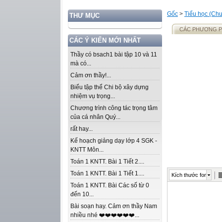
Gốc
>
Tiểu học (Chư
THƯ MỤC
CÁC PHƯƠNG P
CÁC Ý KIẾN MỚI NHẤT
Thầy có bsach1 bài tập 10 và 11
mà có...
Cảm ơn thầy!...
Biểu tập thể Chi bộ xây dựng
nhiệm vụ trọng...
Chương trình công tác trọng tâm
của cá nhân Quý...
rất hay...
Kế hoạch giảng dạy lớp 4 SGK -
KNTT Môn...
Toán 1 KNTT. Bài 1 Tiết 2....
Toán 1 KNTT. Bài 1 Tiết 1....
Kích thước font
Toán 1 KNTT. Bài Các số từ 0
đến 10...
Bài soạn hay. Cảm ơn thầy Nam
nhiều nhé ❤️❤️❤️❤️❤️❤️...