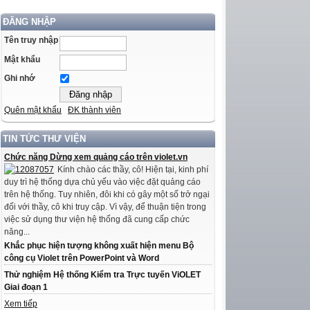
ĐĂNG NHẬP
Tên truy nhập
Mật khẩu
Ghi nhớ
Quên mật khẩu
ĐK thành viên
TIN TỨC THƯ VIỆN
Chức năng Dừng xem quảng cáo trên violet.vn
Kính chào các thầy, cô! Hiện tại, kinh phí
duy trì hệ thống dựa chủ yếu vào việc đặt quảng cáo
trên hệ thống. Tuy nhiên, đôi khi có gây một số trở ngại
đối với thầy, cô khi truy cập. Vì vậy, để thuận tiện trong
việc sử dụng thư viện hệ thống đã cung cấp chức
năng...
Khắc phục hiện tượng không xuất hiện menu Bộ
công cụ Violet trên PowerPoint và Word
Thử nghiệm Hệ thống Kiểm tra Trực tuyến ViOLET
Giai đoạn 1
Xem tiếp