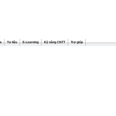
ra
Tư liệu
E-Learning
Kỹ năng CNTT
Trợ giúp