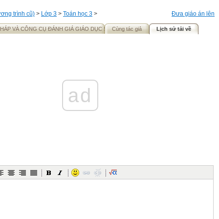
ơng trình cũ)
>
Lớp 3
>
Toán học 3
>
Đưa giáo án lên
HÁP VÀ CÔNG CỤ ĐÁNH GIÁ GIÁO DỤC STEM
Cùng tác giả
Lịch sử tải về
ad