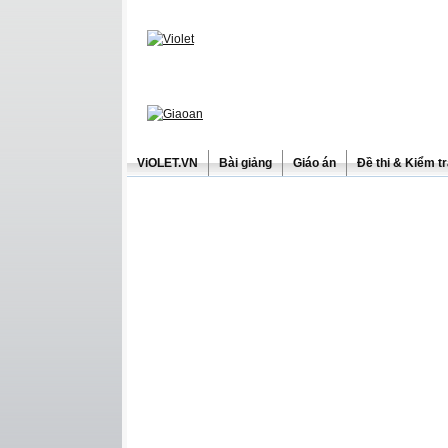
ViOLET.VN
Bài giảng
Giáo án
Đề thi & Kiểm t