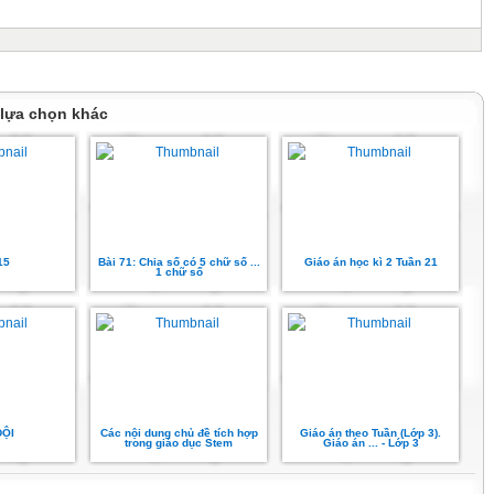
 lựa chọn khác
15
Bài 71: Chia số có 5 chữ số ...
Giáo án học kì 2 Tuần 21
1 chữ số
ĐỘI
Các nội dung chủ đề tích hợp
Giáo án theo Tuần (Lớp 3).
trong giáo dục Stem
Giáo án ... - Lớp 3