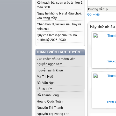
Kế hoạch bài soạn giáo án lớp 1
theo SGK...
Đường dẫn
:
p
Ngày hè không biết đi đâu chơi,
Gửi ý kiến
vào trang thầy...
Chào bạn N, tài liệu siêu hay và
Hãy thử nhiều
chỉn chu...
Quy chế làm việc của Chi bộ
nhiệm kỳ 2025-2030...
THÀNH VIÊN TRỰC TUYẾN
278 khách và 33 thành viên
TUẦN 
nguyễn ngọc nam
nguyễn minh khuê
Ma Thị Huệ
Bùi Văn Nghị
Lê Thị Đức
Đỗ Thành Long
Hoàng Quốc Tuấn
SKKN 
Nguyễn Thị Thanh
Nguyễn Thị Phong Lan