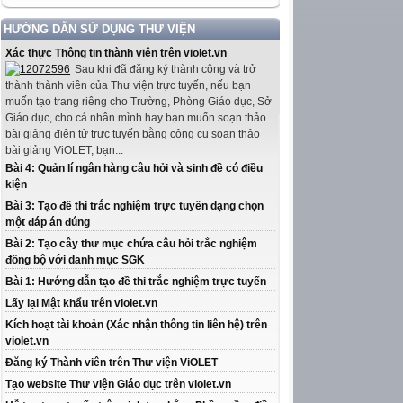
HƯỚNG DẪN SỬ DỤNG THƯ VIỆN
Xác thực Thông tin thành viên trên violet.vn
Sau khi đã đăng ký thành công và trở
thành thành viên của Thư viện trực tuyến, nếu bạn
muốn tạo trang riêng cho Trường, Phòng Giáo dục, Sở
Giáo dục, cho cá nhân mình hay bạn muốn soạn thảo
bài giảng điện tử trực tuyến bằng công cụ soạn thảo
bài giảng ViOLET, bạn...
Bài 4: Quản lí ngân hàng câu hỏi và sinh đề có điều
kiện
Bài 3: Tạo đề thi trắc nghiệm trực tuyến dạng chọn
một đáp án đúng
Bài 2: Tạo cây thư mục chứa câu hỏi trắc nghiệm
đồng bộ với danh mục SGK
Bài 1: Hướng dẫn tạo đề thi trắc nghiệm trực tuyến
Lấy lại Mật khẩu trên violet.vn
Kích hoạt tài khoản (Xác nhận thông tin liên hệ) trên
violet.vn
Đăng ký Thành viên trên Thư viện ViOLET
Tạo website Thư viện Giáo dục trên violet.vn