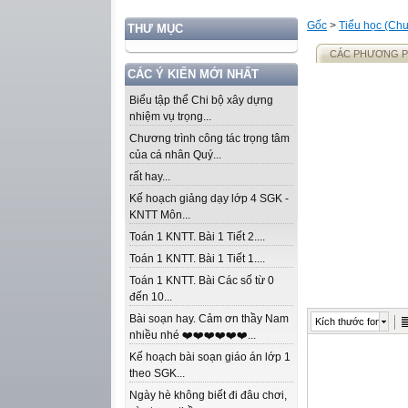
Gốc
>
Tiểu học (Chư
THƯ MỤC
CÁC PHƯƠNG P
CÁC Ý KIẾN MỚI NHẤT
Biểu tập thể Chi bộ xây dựng
nhiệm vụ trọng...
Chương trình công tác trọng tâm
của cá nhân Quý...
rất hay...
Kế hoạch giảng dạy lớp 4 SGK -
KNTT Môn...
Toán 1 KNTT. Bài 1 Tiết 2....
Toán 1 KNTT. Bài 1 Tiết 1....
Toán 1 KNTT. Bài Các số từ 0
đến 10...
Bài soạn hay. Cảm ơn thầy Nam
Kích thước font
nhiều nhé ❤️❤️❤️❤️❤️❤️...
Kế hoạch bài soạn giáo án lớp 1
theo SGK...
Ngày hè không biết đi đâu chơi,