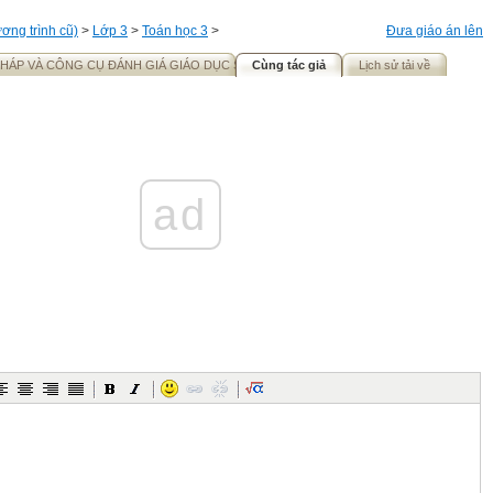
ơng trình cũ)
>
Lớp 3
>
Toán học 3
>
Đưa giáo án lên
HÁP VÀ CÔNG CỤ ĐÁNH GIÁ GIÁO DỤC STEM
Cùng tác giả
Lịch sử tải về
ad