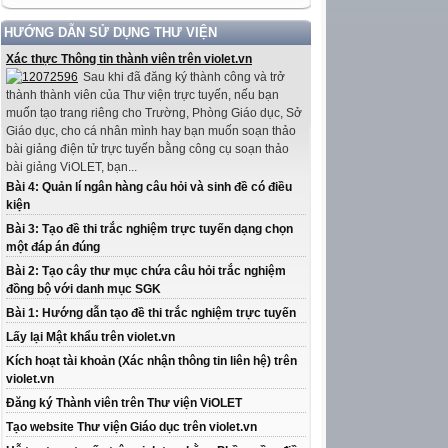
HƯỚNG DẪN SỬ DỤNG THƯ VIỆN
Xác thực Thông tin thành viên trên violet.vn
Sau khi đã đăng ký thành công và trở
thành thành viên của Thư viện trực tuyến, nếu bạn
muốn tạo trang riêng cho Trường, Phòng Giáo dục, Sở
Giáo dục, cho cá nhân mình hay bạn muốn soạn thảo
bài giảng điện tử trực tuyến bằng công cụ soạn thảo
bài giảng ViOLET, bạn...
Bài 4: Quản lí ngân hàng câu hỏi và sinh đề có điều
kiện
Bài 3: Tạo đề thi trắc nghiệm trực tuyến dạng chọn
một đáp án đúng
Bài 2: Tạo cây thư mục chứa câu hỏi trắc nghiệm
đồng bộ với danh mục SGK
Bài 1: Hướng dẫn tạo đề thi trắc nghiệm trực tuyến
Lấy lại Mật khẩu trên violet.vn
Kích hoạt tài khoản (Xác nhận thông tin liên hệ) trên
violet.vn
Đăng ký Thành viên trên Thư viện ViOLET
Tạo website Thư viện Giáo dục trên violet.vn