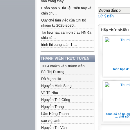
vào trang thầy...
Chào bạn N, tài liệu siêu hay và
Đường dẫn
:
p
chỉn chu...
Gửi ý kiến
Quy chế làm việc của Chi bộ
nhiệm kỳ 2025-2030...
Hãy thử nhiều
Tài liệu hay, cảm ơn thầy HN đã
chia sẻ....
trinh thi oang tuần 1 ...
THÀNH VIÊN TRỰC TUYẾN
1004 khách và 9 thành viên
Toán học 3:
Bùi Thị Dương
Đỗ Mạnh Hà
Nguyễn Minh Sang
Võ Tú Như
Nguyễn Thế Công
Nguyễn Trang
Lâm Hồng Thanh
Chia số có ba c
... chữ số(
cao việt anh
Nguyễn Thị Vân