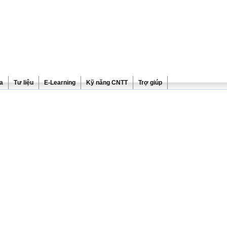
ra
Tư liệu
E-Learning
Kỹ năng CNTT
Trợ giúp