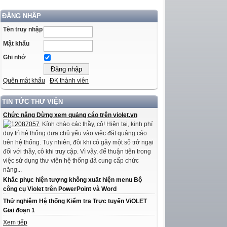
ĐĂNG NHẬP
Tên truy nhập
Mật khẩu
Ghi nhớ
Quên mật khẩu
ĐK thành viên
TIN TỨC THƯ VIỆN
Chức năng Dừng xem quảng cáo trên violet.vn
Kính chào các thầy, cô! Hiện tại, kinh phí
duy trì hệ thống dựa chủ yếu vào việc đặt quảng cáo
trên hệ thống. Tuy nhiên, đôi khi có gây một số trở ngại
đối với thầy, cô khi truy cập. Vì vậy, để thuận tiện trong
việc sử dụng thư viện hệ thống đã cung cấp chức
năng...
Khắc phục hiện tượng không xuất hiện menu Bộ
công cụ Violet trên PowerPoint và Word
Thử nghiệm Hệ thống Kiểm tra Trực tuyến ViOLET
Giai đoạn 1
Xem tiếp