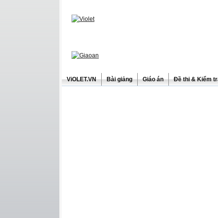
ViOLET.VN
Bài giảng
Giáo án
Đề thi & Kiểm t