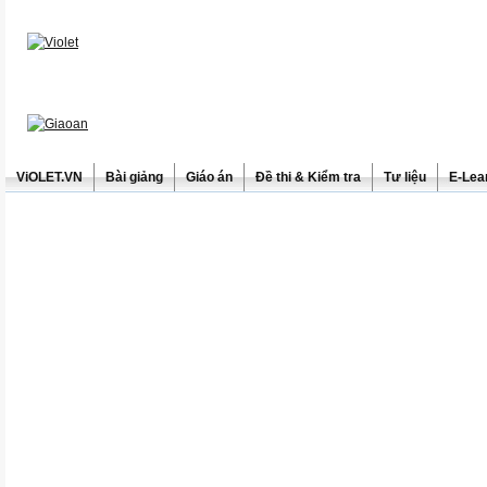
ViOLET.VN
Bài giảng
Giáo án
Đề thi & Kiểm tra
Tư liệu
E-Lea