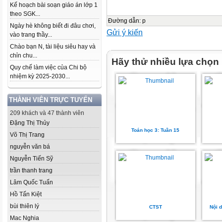
Kế hoạch bài soạn giáo án lớp 1
theo SGK...
Đường dẫn
:
p
Ngày hè không biết đi đâu chơi,
Gửi ý kiến
vào trang thầy...
Chào bạn N, tài liệu siêu hay và
chỉn chu...
Hãy thử nhiều lựa chọn
Quy chế làm việc của Chi bộ
nhiệm kỳ 2025-2030...
THÀNH VIÊN TRỰC TUYẾN
209 khách và 47 thành viên
Đặng Thị Thủy
Toán học 3: Tuần 15
Võ Thị Trang
nguyễn văn bá
Nguyễn Tiến Sỹ
trần thanh trang
Lâm Quốc Tuấn
Hồ Tấn Kiệt
bùi thiên lý
CTST
Nội 
Mac Nghia