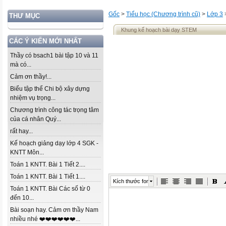
Gốc
>
Tiểu học (Chương trình cũ)
>
Lớp 3
THƯ MỤC
Khung kế hoạch bài dạy STEM
CÁC Ý KIẾN MỚI NHẤT
Thầy có bsach1 bài tập 10 và 11
mà có...
Cảm ơn thầy!...
Biểu tập thể Chi bộ xây dựng
nhiệm vụ trọng...
Chương trình công tác trọng tâm
của cá nhân Quý...
rất hay...
Kế hoạch giảng dạy lớp 4 SGK -
KNTT Môn...
Toán 1 KNTT. Bài 1 Tiết 2....
Toán 1 KNTT. Bài 1 Tiết 1....
Kích thước font
Toán 1 KNTT. Bài Các số từ 0
đến 10...
Bài soạn hay. Cảm ơn thầy Nam
nhiều nhé ❤️❤️❤️❤️❤️❤️...