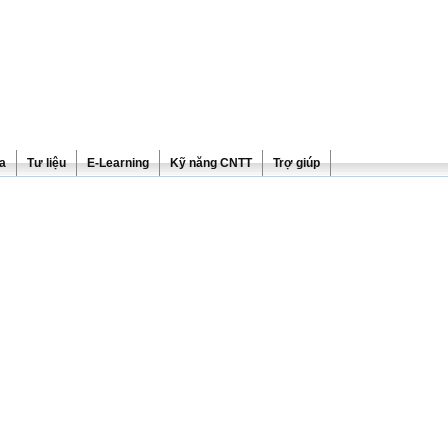
ra
Tư liệu
E-Learning
Kỹ năng CNTT
Trợ giúp