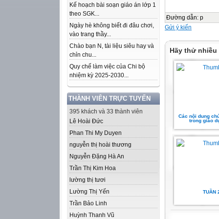
Kế hoạch bài soạn giáo án lớp 1
theo SGK...
Đường dẫn
:
p
Ngày hè không biết đi đâu chơi,
Gửi ý kiến
vào trang thầy...
Chào bạn N, tài liệu siêu hay và
Hãy thử nhiều
chỉn chu...
Quy chế làm việc của Chi bộ
nhiệm kỳ 2025-2030...
THÀNH VIÊN TRỰC TUYẾN
395 khách và 33 thành viên
Các nội dung chủ
Lê Hoài Đức
trong giáo 
Phan Thi My Duyen
nguyễn thị hoài thương
Nguyễn Đặng Hà An
Trần Thị Kim Hoa
lường thị tươi
Lường Thị Yến
TUẦN 
Trần Bảo Linh
Huỳnh Thanh Vũ