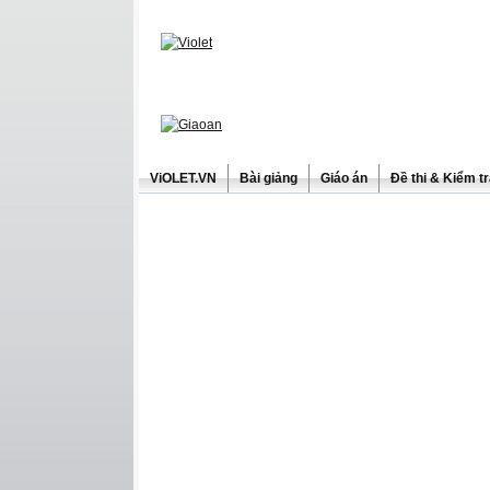
ViOLET.VN
Bài giảng
Giáo án
Đề thi & Kiểm t