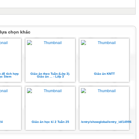
 lựa chọn khác
 đề tích hợp
Giáo án theo Tuần (Lớp 3).
Giáo án KNTT
dục Stem
Giáo án ... - Lớp 3
24
Giáo án học kì 2 Tuần 25
/entry/showglobal/entry_id/14996552