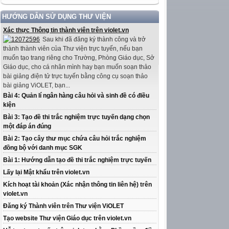
HƯỚNG DẪN SỬ DỤNG THƯ VIỆN
Xác thực Thông tin thành viên trên violet.vn
Sau khi đã đăng ký thành công và trở
thành thành viên của Thư viện trực tuyến, nếu bạn
muốn tạo trang riêng cho Trường, Phòng Giáo dục, Sở
Giáo dục, cho cá nhân mình hay bạn muốn soạn thảo
bài giảng điện tử trực tuyến bằng công cụ soạn thảo
bài giảng ViOLET, bạn...
Bài 4: Quản lí ngân hàng câu hỏi và sinh đề có điều
kiện
Bài 3: Tạo đề thi trắc nghiệm trực tuyến dạng chọn
một đáp án đúng
Bài 2: Tạo cây thư mục chứa câu hỏi trắc nghiệm
đồng bộ với danh mục SGK
Bài 1: Hướng dẫn tạo đề thi trắc nghiệm trực tuyến
Lấy lại Mật khẩu trên violet.vn
Kích hoạt tài khoản (Xác nhận thông tin liên hệ) trên
violet.vn
Đăng ký Thành viên trên Thư viện ViOLET
Tạo website Thư viện Giáo dục trên violet.vn