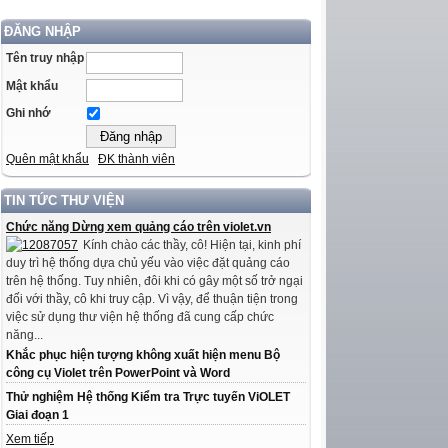
ĐĂNG NHẬP
Tên truy nhập
Mật khẩu
Ghi nhớ
Quên mật khẩu
ĐK thành viên
TIN TỨC THƯ VIỆN
Chức năng Dừng xem quảng cáo trên violet.vn
Kính chào các thầy, cô! Hiện tại, kinh phí
duy trì hệ thống dựa chủ yếu vào việc đặt quảng cáo
trên hệ thống. Tuy nhiên, đôi khi có gây một số trở ngại
đối với thầy, cô khi truy cập. Vì vậy, để thuận tiện trong
việc sử dụng thư viện hệ thống đã cung cấp chức
năng...
Khắc phục hiện tượng không xuất hiện menu Bộ
công cụ Violet trên PowerPoint và Word
Thử nghiệm Hệ thống Kiểm tra Trực tuyến ViOLET
Giai đoạn 1
Xem tiếp