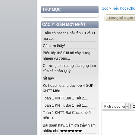
Gốc
>
Tiểu học (Chư
THƯ MỤC
Khung kế hoạch 
CÁC Ý KIẾN MỚI NHẤT
Thầy có bsach1 bài tập 10 và 11
mà có...
Cảm ơn thầy!...
Biểu tập thể Chi bộ xây dựng
nhiệm vụ trọng...
Chương trình công tác trọng tâm
của cá nhân Quý...
rất hay...
Kế hoạch giảng dạy lớp 4 SGK -
KNTT Môn...
Toán 1 KNTT. Bài 1 Tiết 2....
Toán 1 KNTT. Bài 1 Tiết 1....
Kích thước font
Toán 1 KNTT. Bài Các số từ 0
đến 10...
Bài soạn hay. Cảm ơn thầy Nam
nhiều nhé ❤️❤️❤️❤️❤️❤️...