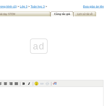
ơng trình cũ)
>
Lớp 3
>
Toán học 3
>
Đưa giáo án lên
bài dạy STEM
Cùng tác giả
Lịch sử tải về
ad