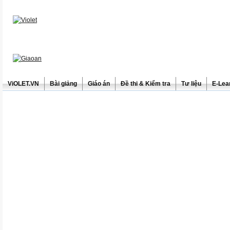
ViOLET.VN
Bài giảng
Giáo án
Đề thi & Kiểm tra
Tư liệu
E-Lea