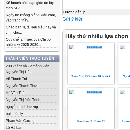
Kế hoạch bài soạn giáo án lớp 1
theo SGK...
Đường dẫn
:
p
Ngày hè không biết đi đâu chơi,
Gửi ý kiến
vào trang thầy...
Chào bạn N, tài liệu siêu hay và
chỉn chu...
Hãy thử nhiều lựa chọn
Quy chế làm việc của Chi bộ
nhiệm kỳ 2025-2030...
THÀNH VIÊN TRỰC TUYẾN
200 khách và 72 thành viên
Nguyễn Thị Hòa
Toán 3.KHBD tuần 16 buổi 2
Nội 
Võ Thành Tài
Nguyễn Thành Thực
Hồ Văn Thái
Nguyễn Thị Yến Trinh
nguyễn minh hương
bùi thiên lý
Phạm Văn Cường
Toán học 3: Tuần 31
6 câu
Lê Hà Lan