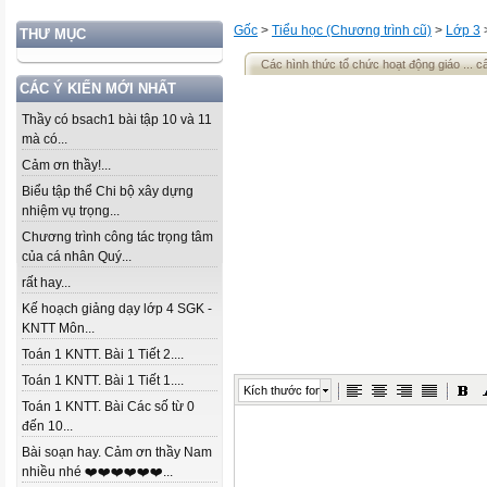
Gốc
>
Tiểu học (Chương trình cũ)
>
Lớp 3
THƯ MỤC
Các hình thức tổ chức hoạt động giáo ... câ
CÁC Ý KIẾN MỚI NHẤT
Thầy có bsach1 bài tập 10 và 11
mà có...
Cảm ơn thầy!...
Biểu tập thể Chi bộ xây dựng
nhiệm vụ trọng...
Chương trình công tác trọng tâm
của cá nhân Quý...
rất hay...
Kế hoạch giảng dạy lớp 4 SGK -
KNTT Môn...
Toán 1 KNTT. Bài 1 Tiết 2....
Toán 1 KNTT. Bài 1 Tiết 1....
Kích thước font
Toán 1 KNTT. Bài Các số từ 0
đến 10...
Bài soạn hay. Cảm ơn thầy Nam
nhiều nhé ❤️❤️❤️❤️❤️❤️...