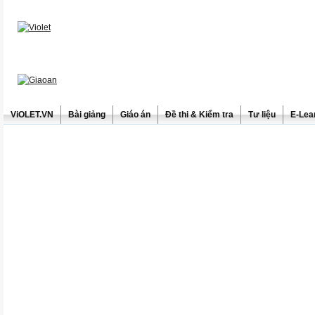
ViOLET.VN
Bài giảng
Giáo án
Đề thi & Kiểm tra
Tư liệu
E-Lea