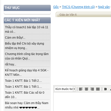
Gốc
>
THCS (Chương trình cũ)
>
Ngữ văn
THƯ MỤC
Giáo án Văn 6
CÁC Ý KIẾN MỚI NHẤT
Thầy có bsach1 bài tập 10 và 11
mà có...
Cảm ơn thầy!...
Biểu tập thể Chi bộ xây dựng
nhiệm vụ trọng...
Chương trình công tác trọng tâm
của cá nhân Quý...
rất hay...
Kế hoạch giảng dạy lớp 4 SGK -
KNTT Môn...
Toán 1 KNTT. Bài 1 Tiết 2....
Toán 1 KNTT. Bài 1 Tiết 1....
Kích thước font
Toán 1 KNTT. Bài Các số từ 0
đến 10...
Bài soạn hay. Cảm ơn thầy Nam
nhiều nhé ❤️❤️❤️❤️❤️❤️...