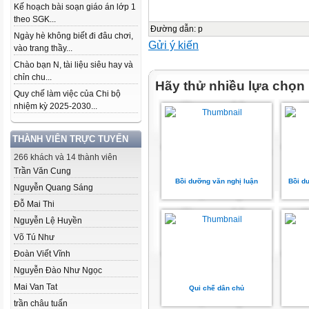
Kế hoạch bài soạn giáo án lớp 1
theo SGK...
Đường dẫn
:
p
Ngày hè không biết đi đâu chơi,
Gửi ý kiến
vào trang thầy...
Chào bạn N, tài liệu siêu hay và
chỉn chu...
Hãy thử nhiều lựa chọn
Quy chế làm việc của Chi bộ
nhiệm kỳ 2025-2030...
THÀNH VIÊN TRỰC TUYẾN
266 khách và 14 thành viên
Trần Văn Cung
Bồi dưỡng văn nghị luận
Bồi d
Nguyễn Quang Sáng
Đỗ Mai Thi
Nguyễn Lệ Huyền
Võ Tú Như
Đoàn Viết Vĩnh
Nguyễn Đào Như Ngọc
Mai Van Tat
Qui chế dân chủ
trần châu tuấn