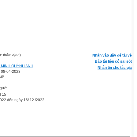
ợc thẩm định
)
Nhấn vào đây để tải về
Báo tài liệu có sai sót
 MINH QUỲNH ANH
Nhắn tin cho tác giả
' 08-04-2023
 MB
gười
 15
2022 đến ngày 16/ 12 /2022