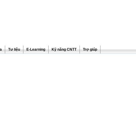
ra
Tư liệu
E-Learning
Kỹ năng CNTT
Trợ giúp