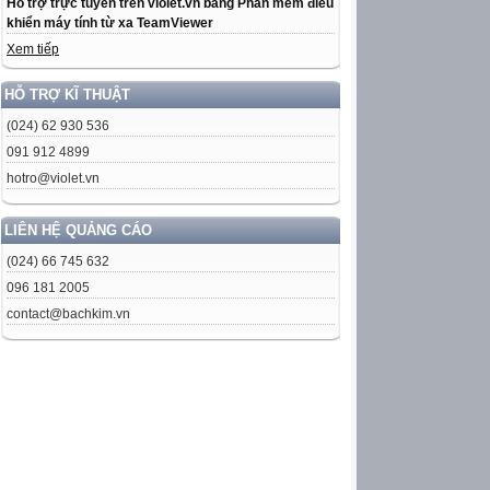
Hỗ trợ trực tuyến trên violet.vn bằng Phần mềm điều
khiển máy tính từ xa TeamViewer
Xem tiếp
HỖ TRỢ KĨ THUẬT
(024) 62 930 536
091 912 4899
hotro@violet.vn
LIÊN HỆ QUẢNG CÁO
(024) 66 745 632
096 181 2005
contact@bachkim.vn