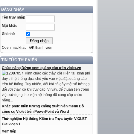
ĐĂNG NHẬP
Tên truy nhập
Mật khẩu
Ghi nhớ
Quên mật khẩu
ĐK thành viên
TIN TỨC THƯ VIỆN
Chức năng Dừng xem quảng cáo trên violet.vn
Kính chào các thầy, cô! Hiện tại, kinh phí
duy trì hệ thống dựa chủ yếu vào việc đặt quảng cáo
trên hệ thống. Tuy nhiên, đôi khi có gây một số trở ngại
đối với thầy, cô khi truy cập. Vì vậy, để thuận tiện trong
việc sử dụng thư viện hệ thống đã cung cấp chức
năng...
Khắc phục hiện tượng không xuất hiện menu Bộ
công cụ Violet trên PowerPoint và Word
Thử nghiệm Hệ thống Kiểm tra Trực tuyến ViOLET
Giai đoạn 1
Xem tiếp