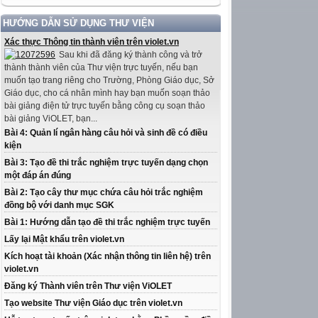
HƯỚNG DẪN SỬ DỤNG THƯ VIỆN
Xác thực Thông tin thành viên trên violet.vn
Sau khi đã đăng ký thành công và trở
thành thành viên của Thư viện trực tuyến, nếu bạn
muốn tạo trang riêng cho Trường, Phòng Giáo dục, Sở
Giáo dục, cho cá nhân mình hay bạn muốn soạn thảo
bài giảng điện tử trực tuyến bằng công cụ soạn thảo
bài giảng ViOLET, bạn...
Bài 4: Quản lí ngân hàng câu hỏi và sinh đề có điều
kiện
Bài 3: Tạo đề thi trắc nghiệm trực tuyến dạng chọn
một đáp án đúng
Bài 2: Tạo cây thư mục chứa câu hỏi trắc nghiệm
đồng bộ với danh mục SGK
Bài 1: Hướng dẫn tạo đề thi trắc nghiệm trực tuyến
Lấy lại Mật khẩu trên violet.vn
Kích hoạt tài khoản (Xác nhận thông tin liên hệ) trên
violet.vn
Đăng ký Thành viên trên Thư viện ViOLET
Tạo website Thư viện Giáo dục trên violet.vn