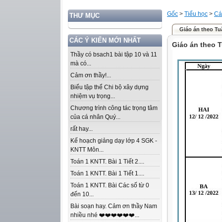
Gốc
>
Tiểu học
>
Cá
THƯ MỤC
Giáo án theo Tuầ
CÁC Ý KIẾN MỚI NHẤT
Giáo án theo T
Thầy có bsach1 bài tập 10 và 11
mà có...
Cảm ơn thầy!...
Biểu tập thể Chi bộ xây dựng
nhiệm vụ trọng...
Chương trình công tác trọng tâm
của cá nhân Quý...
rất hay...
Kế hoạch giảng dạy lớp 4 SGK -
KNTT Môn...
Toán 1 KNTT. Bài 1 Tiết 2....
Toán 1 KNTT. Bài 1 Tiết 1....
Toán 1 KNTT. Bài Các số từ 0
đến 10...
Bài soạn hay. Cảm ơn thầy Nam
nhiều nhé ❤️❤️❤️❤️❤️❤️...