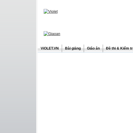
ViOLET.VN
Bài giảng
Giáo án
Đề thi & Kiểm t