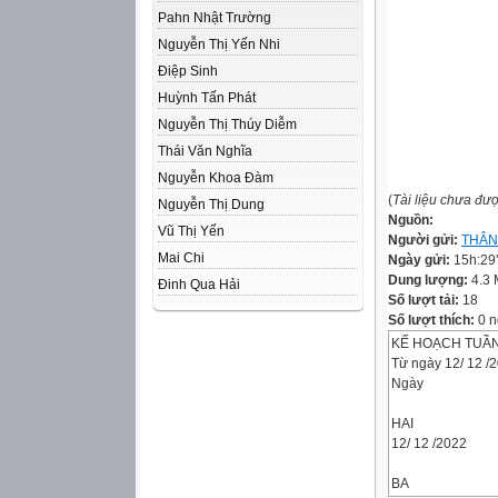
Pahn Nhật Trường
Nguyễn Thị Yến Nhi
Điệp Sinh
Huỳnh Tấn Phát
Nguyễn Thị Thúy Diễm
Thái Văn Nghĩa
Nguyễn Khoa Đàm
(
Tài liệu chưa đư
Nguyễn Thị Dung
Nguồn:
Vũ Thị Yến
Người gửi:
THÂN
Mai Chi
Ngày gửi:
15h:29
Dung lượng:
4.3
Đinh Qua Hải
Số lượt tải:
18
Số lượt thích:
0 n
KẾ HOẠCH TUẦN
Từ ngày 12/ 12 /
Ngày
HAI
12/ 12 /2022
BA