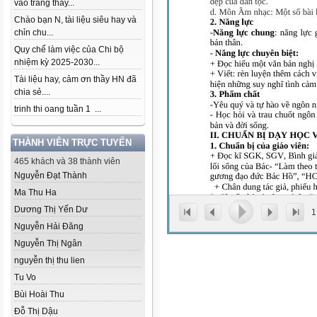
vào trang thầy...
Chào bạn N, tài liệu siêu hay và
chỉn chu...
Quy chế làm việc của Chi bộ
nhiệm kỳ 2025-2030...
Tài liệu hay, cảm ơn thầy HN đã
chia sẻ....
trinh thi oang tuần 1 ...
THÀNH VIÊN TRỰC TUYẾN
465 khách và 38 thành viên
Nguyễn Đạt Thành
Ma Thu Ha
Dương Thị Yến Dư
1
Nguyễn Hải Đăng
Nguyễn Thị Ngân
nguyễn thị thu lien
Tu Vo
Bùi Hoài Thu
Đỗ Thị Dậu