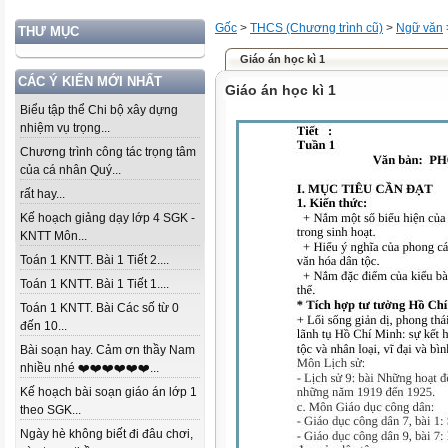
Gốc
>
THCS (Chương trình cũ)
>
Ngữ văn
THƯ MỤC
Giáo án học kì 1
CÁC Ý KIẾN MỚI NHẤT
Giáo án học kì 1
Biểu tập thể Chi bộ xây dựng
nhiệm vụ trọng...
Chương trình công tác trọng tâm
của cá nhân Quý...
rất hay...
Kế hoạch giảng dạy lớp 4 SGK -
KNTT Môn...
Toán 1 KNTT. Bài 1 Tiết 2....
Toán 1 KNTT. Bài 1 Tiết 1....
Toán 1 KNTT. Bài Các số từ 0
đến 10...
Bài soạn hay. Cảm ơn thầy Nam
nhiều nhé ❤️❤️❤️❤️❤️❤️...
Kế hoạch bài soạn giáo án lớp 1
theo SGK...
Ngày hè không biết đi đâu chơi,