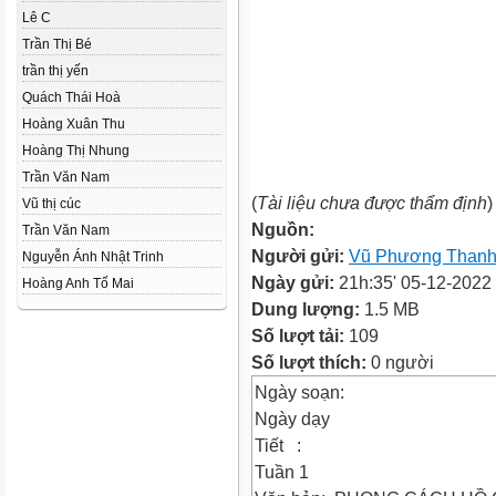
Lê C
Trần Thị Bé
trần thị yến
Quách Thái Hoà
Hoàng Xuân Thu
Hoàng Thị Nhung
Trần Văn Nam
(
Tài liệu chưa được thẩm định
)
Vũ thị cúc
Nguồn:
Trần Văn Nam
Người gửi:
Vũ Phương Than
Nguyễn Ánh Nhật Trinh
Ngày gửi:
21h:35' 05-12-2022
Hoàng Anh Tố Mai
Dung lượng:
1.5 MB
Số lượt tải:
109
Số lượt thích:
0 người
Ngày soạn:
Ngày
Tiết :
Tuần 1 Tiế