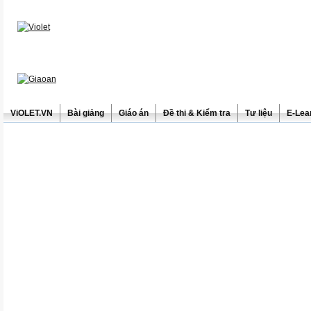
ViOLET.VN
Bài giảng
Giáo án
Đề thi & Kiểm tra
Tư liệu
E-Lea