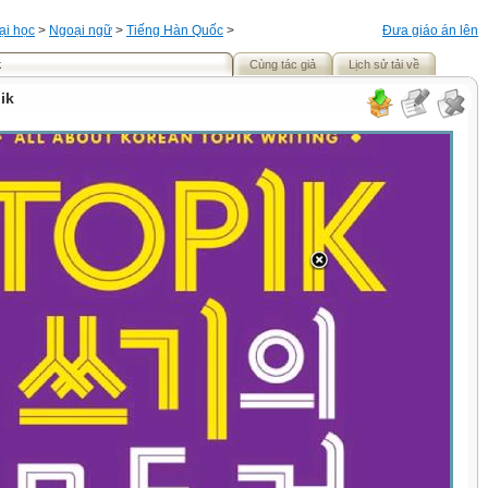
ại học
>
Ngoại ngữ
>
Tiếng Hàn Quốc
>
Đưa giáo án lên
k
Cùng tác giả
Lịch sử tải về
ik