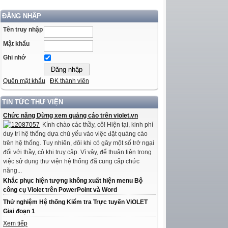
ĐĂNG NHẬP
Tên truy nhập
Mật khẩu
Ghi nhớ
Quên mật khẩu
ĐK thành viên
TIN TỨC THƯ VIỆN
Chức năng Dừng xem quảng cáo trên violet.vn
Kính chào các thầy, cô! Hiện tại, kinh phí
duy trì hệ thống dựa chủ yếu vào việc đặt quảng cáo
trên hệ thống. Tuy nhiên, đôi khi có gây một số trở ngại
đối với thầy, cô khi truy cập. Vì vậy, để thuận tiện trong
việc sử dụng thư viện hệ thống đã cung cấp chức
năng...
Khắc phục hiện tượng không xuất hiện menu Bộ
công cụ Violet trên PowerPoint và Word
Thử nghiệm Hệ thống Kiểm tra Trực tuyến ViOLET
Giai đoạn 1
Xem tiếp