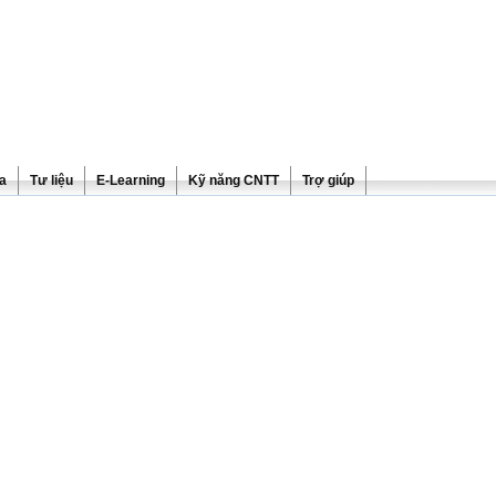
ra
Tư liệu
E-Learning
Kỹ năng CNTT
Trợ giúp