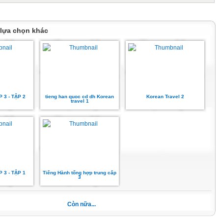
 lựa chọn khác
P 3 - TẬP 2
tieng han quoc cd dh Korean
Korean Travel 2
travel 1
P 3 - TẬP 1
Tiếng Hành tổng hợp trung cấp
3
Còn nữa...