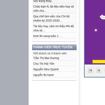
vào trang thầy...
Chào bạn N, tài liệu siêu hay và
chỉn chu...
Quy chế làm việc của Chi bộ
nhiệm kỳ 2025-2030...
Tài liệu hay, cảm ơn thầy HN đã
chia sẻ....
trinh thi oang tuần 1 ...
THÀNH VIÊN TRỰC TUYẾN
505 khách và 4 thành viên
Trần Thị Mai Hương
Chu Thị Hải Yến
Nguyễn Như Quỳnh
nguyễn thị hạnh