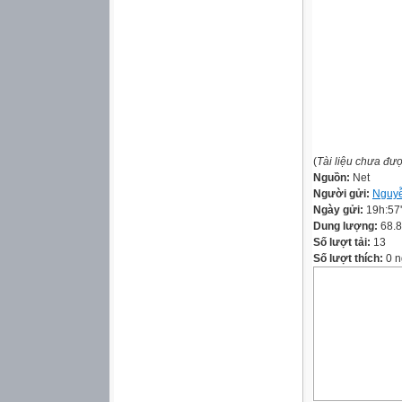
(
Tài liệu chưa đư
Nguồn:
Net
Người gửi:
Nguyễ
Ngày gửi:
19h:57
Dung lượng:
68.
Số lượt tải:
13
Số lượt thích:
0 n