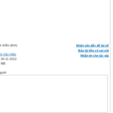
ợc thẩm định
)
Nhấn vào đây để tải về
Báo tài liệu có sai sót
n Văn Hiền
Nhắn tin cho tác giả
' 30-11-2022
8 MB
gười