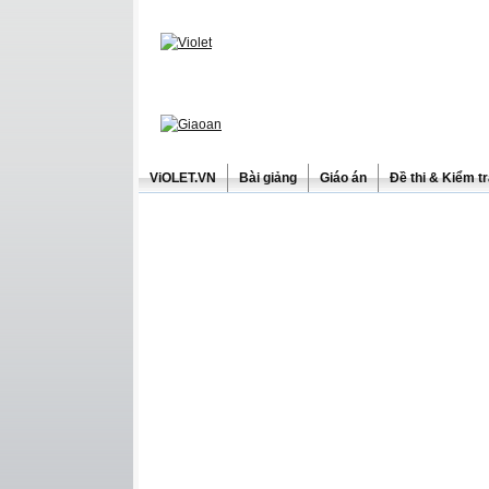
ViOLET.VN
Bài giảng
Giáo án
Đề thi & Kiểm t