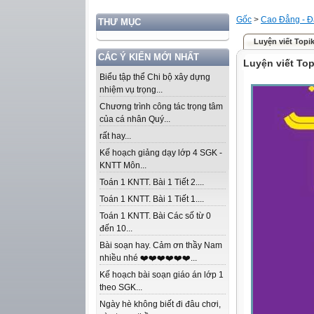
Gốc
>
Cao Đẳng - Đ
THƯ MỤC
Luyện viết Topi
CÁC Ý KIẾN MỚI NHẤT
Luyện viết Top
Biểu tập thể Chi bộ xây dựng
nhiệm vụ trọng...
Chương trình công tác trọng tâm
của cá nhân Quý...
rất hay...
Kế hoạch giảng dạy lớp 4 SGK -
KNTT Môn...
Toán 1 KNTT. Bài 1 Tiết 2....
Toán 1 KNTT. Bài 1 Tiết 1....
Toán 1 KNTT. Bài Các số từ 0
đến 10...
Bài soạn hay. Cảm ơn thầy Nam
nhiều nhé ❤️❤️❤️❤️❤️❤️...
Kế hoạch bài soạn giáo án lớp 1
theo SGK...
Ngày hè không biết đi đâu chơi,