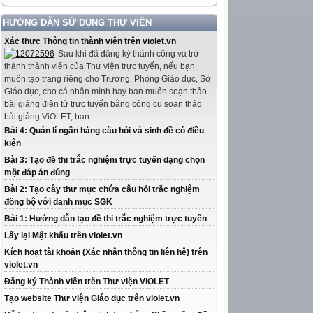
HƯỚNG DẪN SỬ DỤNG THƯ VIỆN
Xác thực Thông tin thành viên trên violet.vn
Sau khi đã đăng ký thành công và trở
thành thành viên của Thư viện trực tuyến, nếu bạn
muốn tạo trang riêng cho Trường, Phòng Giáo dục, Sở
Giáo dục, cho cá nhân mình hay bạn muốn soạn thảo
bài giảng điện tử trực tuyến bằng công cụ soạn thảo
bài giảng ViOLET, bạn...
Bài 4: Quản lí ngân hàng câu hỏi và sinh đề có điều
kiện
Bài 3: Tạo đề thi trắc nghiệm trực tuyến dạng chọn
một đáp án đúng
Bài 2: Tạo cây thư mục chứa câu hỏi trắc nghiệm
đồng bộ với danh mục SGK
Bài 1: Hướng dẫn tạo đề thi trắc nghiệm trực tuyến
Lấy lại Mật khẩu trên violet.vn
Kích hoạt tài khoản (Xác nhận thông tin liên hệ) trên
violet.vn
Đăng ký Thành viên trên Thư viện ViOLET
Tạo website Thư viện Giáo dục trên violet.vn