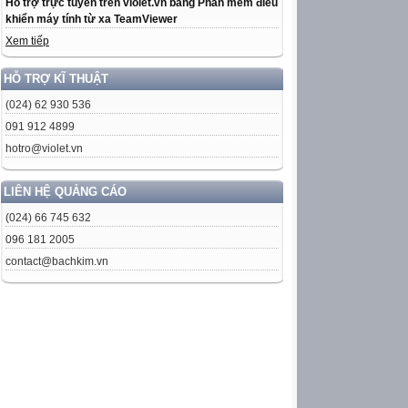
Hỗ trợ trực tuyến trên violet.vn bằng Phần mềm điều
khiển máy tính từ xa TeamViewer
Xem tiếp
HỖ TRỢ KĨ THUẬT
(024) 62 930 536
091 912 4899
hotro@violet.vn
LIÊN HỆ QUẢNG CÁO
(024) 66 745 632
096 181 2005
contact@bachkim.vn