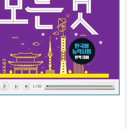
1
/
50