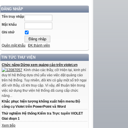
ĐĂNG NHẬP
Tên truy nhập
Mật khẩu
Ghi nhớ
Quên mật khẩu
ĐK thành viên
TIN TỨC THƯ VIỆN
Chức năng Dừng xem quảng cáo trên violet.vn
Kính chào các thầy, cô! Hiện tại, kinh phí
duy trì hệ thống dựa chủ yếu vào việc đặt quảng cáo
trên hệ thống. Tuy nhiên, đôi khi có gây một số trở ngại
đối với thầy, cô khi truy cập. Vì vậy, để thuận tiện trong
việc sử dụng thư viện hệ thống đã cung cấp chức
năng...
Khắc phục hiện tượng không xuất hiện menu Bộ
công cụ Violet trên PowerPoint và Word
Thử nghiệm Hệ thống Kiểm tra Trực tuyến ViOLET
Giai đoạn 1
Xem tiếp