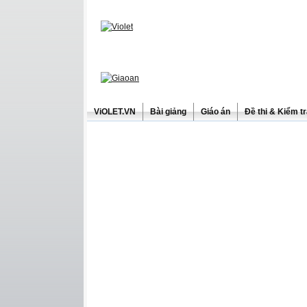
ViOLET.VN
Bài giảng
Giáo án
Đề thi & Kiểm t