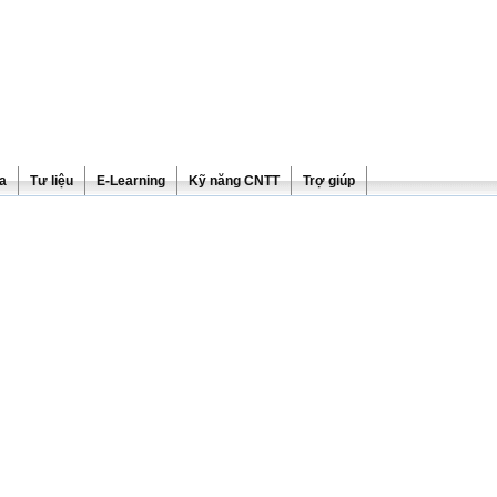
ra
Tư liệu
E-Learning
Kỹ năng CNTT
Trợ giúp