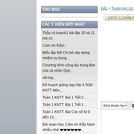
Gốc
>
Trung học cơ
THƯ MỤC
GDTC 7_CHÂN T
CÁC Ý KIẾN MỚI NHẤT
Thầy có bsach1 bài tập 10 và 11
mà có...
Cảm ơn thầy!...
Biểu tập thể Chi bộ xây dựng
nhiệm vụ trọng...
Chương trình công tác trọng tâm
của cá nhân Quý...
rất hay...
Kế hoạch giảng dạy lớp 4 SGK -
KNTT Môn...
Toán 1 KNTT. Bài 1 Tiết 2....
Toán 1 KNTT. Bài 1 Tiết 1....
Kích thước font
Toán 1 KNTT. Bài Các số từ 0
đến 10...
Bài soạn hay. Cảm ơn thầy Nam
nhiều nhé ❤️❤️❤️❤️❤️❤️...