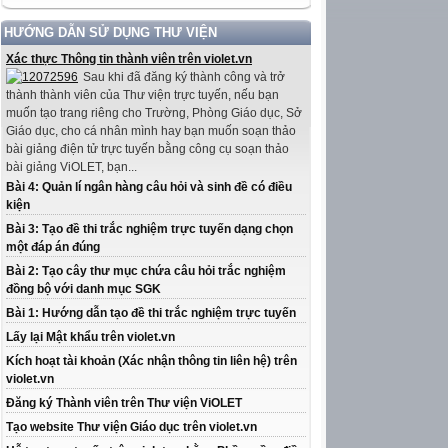
HƯỚNG DẪN SỬ DỤNG THƯ VIỆN
Xác thực Thông tin thành viên trên violet.vn
Sau khi đã đăng ký thành công và trở
thành thành viên của Thư viện trực tuyến, nếu bạn
muốn tạo trang riêng cho Trường, Phòng Giáo dục, Sở
Giáo dục, cho cá nhân mình hay bạn muốn soạn thảo
bài giảng điện tử trực tuyến bằng công cụ soạn thảo
bài giảng ViOLET, bạn...
Bài 4: Quản lí ngân hàng câu hỏi và sinh đề có điều
kiện
Bài 3: Tạo đề thi trắc nghiệm trực tuyến dạng chọn
một đáp án đúng
Bài 2: Tạo cây thư mục chứa câu hỏi trắc nghiệm
đồng bộ với danh mục SGK
Bài 1: Hướng dẫn tạo đề thi trắc nghiệm trực tuyến
Lấy lại Mật khẩu trên violet.vn
Kích hoạt tài khoản (Xác nhận thông tin liên hệ) trên
violet.vn
Đăng ký Thành viên trên Thư viện ViOLET
Tạo website Thư viện Giáo dục trên violet.vn