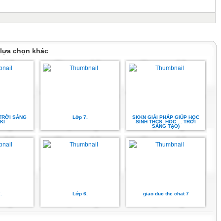
 lựa chọn khác
TRỜI SÁNG
Lớp 7.
SKKN GIẢI PHÁP GIÚP HỌC
KI
SINH THCS, HỌC ... TRỜI
SÁNG TẠO)
.
Lớp 6.
giao duc the chat 7