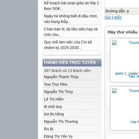
Kế hoạch bài soạn giáo án lớp 1
theo SGK...
Đường dẫn
:
p
Ngày hè không biết đi đâu chơi,
Gửi ý kiến
vào trang thầy...
Chào bạn N, tài liệu siêu hay và
Hãy thử nhiều
chỉn chu...
Quy chế làm việc của Chi bộ
nhiệm kỳ 2025-2030...
THÀNH VIÊN TRỰC TUYẾN
397 khách và 13 thành viên
GDTC 7_CHÂN 
Nguyễn Thanh Thủy
TẠO_H
Vuu Truc Nhu
Nguyễn Thị Thúy
Lê Thị Hiền
lê nhữ duy
bùi thị hằng
Nguyễn Thị Thuơng
Lớp 7
Ru Bi
Đặng Thị Yến Vy