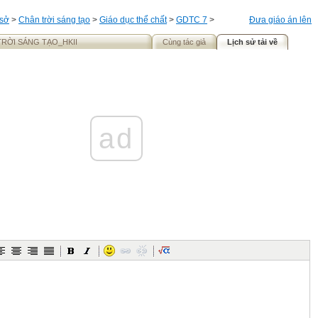
 sở
>
Chân trời sáng tạo
>
Giáo dục thể chất
>
GDTC 7
>
Đưa giáo án lên
RỜI SÁNG TẠO_HKII
Cùng tác giả
Lịch sử tải về
ad