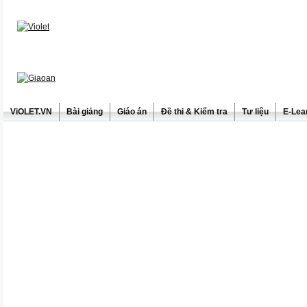
ViOLET.VN
Bài giảng
Giáo án
Đề thi & Kiểm tra
Tư liệu
E-Lea