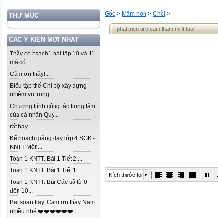
Gốc
>
Mầm non
>
Chồi
>
THƯ MỤC
phat trien tinh cam tham mi 4 tuoi
CÁC Ý KIẾN MỚI NHẤT
Thầy có bsach1 bài tập 10 và 11
mà có...
Cảm ơn thầy!...
Biểu tập thể Chi bộ xây dựng
nhiệm vụ trọng...
Chương trình công tác trọng tâm
của cá nhân Quý...
rất hay...
Kế hoạch giảng dạy lớp 4 SGK -
KNTT Môn...
Toán 1 KNTT. Bài 1 Tiết 2....
Toán 1 KNTT. Bài 1 Tiết 1....
Kích thước font
Toán 1 KNTT. Bài Các số từ 0
đến 10...
Bài soạn hay. Cảm ơn thầy Nam
nhiều nhé ❤️❤️❤️❤️❤️❤️...