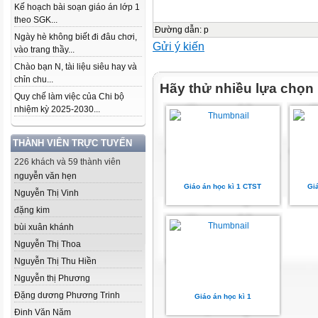
Kế hoạch bài soạn giáo án lớp 1
theo SGK...
Đường dẫn
:
p
Ngày hè không biết đi đâu chơi,
Gửi ý kiến
vào trang thầy...
Chào bạn N, tài liệu siêu hay và
chỉn chu...
Hãy thử nhiều lựa chọn
Quy chế làm việc của Chi bộ
nhiệm kỳ 2025-2030...
THÀNH VIÊN TRỰC TUYẾN
226 khách và 59 thành viên
nguyễn văn hẹn
Giáo án học kì 1 CTST
Gi
Nguyễn Thị Vinh
đặng kim
bùi xuân khánh
Nguyễn Thị Thoa
Nguyễn Thị Thu Hiền
Nguyễn thị Phương
Đặng dương Phương Trinh
Giáo án học kì 1
Đinh Văn Năm