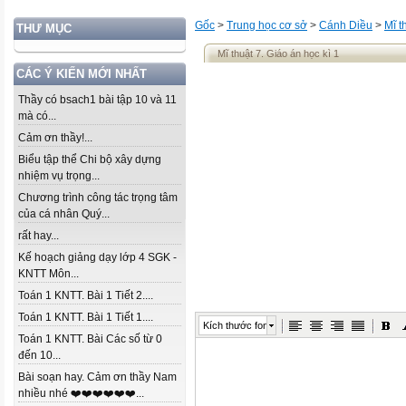
Gốc
>
Trung học cơ sở
>
Cánh Diều
>
Mĩ t
THƯ MỤC
Mĩ thuật 7. Giáo án học kì 1
CÁC Ý KIẾN MỚI NHẤT
Thầy có bsach1 bài tập 10 và 11
mà có...
Cảm ơn thầy!...
Biểu tập thể Chi bộ xây dựng
nhiệm vụ trọng...
Chương trình công tác trọng tâm
của cá nhân Quý...
rất hay...
Kế hoạch giảng dạy lớp 4 SGK -
KNTT Môn...
Toán 1 KNTT. Bài 1 Tiết 2....
Toán 1 KNTT. Bài 1 Tiết 1....
Kích thước font
Toán 1 KNTT. Bài Các số từ 0
đến 10...
Bài soạn hay. Cảm ơn thầy Nam
nhiều nhé ❤️❤️❤️❤️❤️❤️...