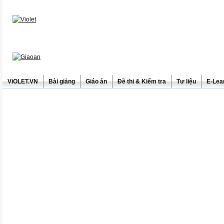
ViOLET.VN
Bài giảng
Giáo án
Đề thi & Kiểm tra
Tư liệu
E-Lea