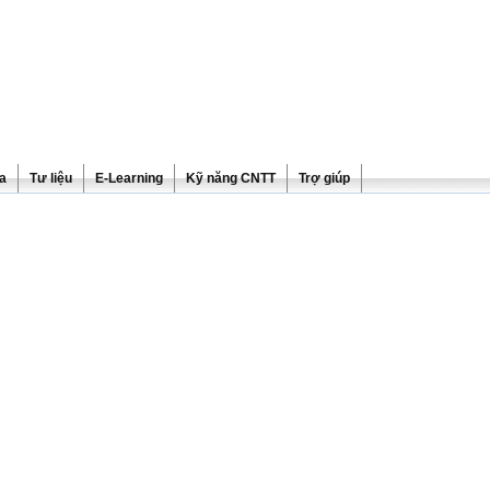
ra
Tư liệu
E-Learning
Kỹ năng CNTT
Trợ giúp