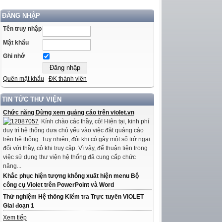
ĐĂNG NHẬP
Tên truy nhập
Mật khẩu
Ghi nhớ
Quên mật khẩu
ĐK thành viên
TIN TỨC THƯ VIỆN
Chức năng Dừng xem quảng cáo trên violet.vn
Kính chào các thầy, cô! Hiện tại, kinh phí
duy trì hệ thống dựa chủ yếu vào việc đặt quảng cáo
trên hệ thống. Tuy nhiên, đôi khi có gây một số trở ngại
đối với thầy, cô khi truy cập. Vì vậy, để thuận tiện trong
việc sử dụng thư viện hệ thống đã cung cấp chức
năng...
Khắc phục hiện tượng không xuất hiện menu Bộ
công cụ Violet trên PowerPoint và Word
Thử nghiệm Hệ thống Kiểm tra Trực tuyến ViOLET
Giai đoạn 1
Xem tiếp