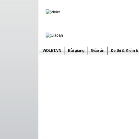
ViOLET.VN
Bài giảng
Giáo án
Đề thi & Kiểm t