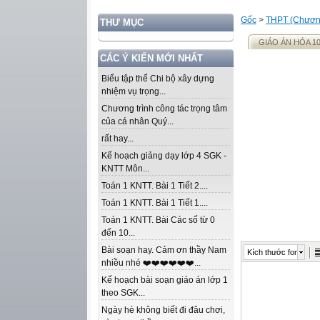
Gốc
>
THPT (Chương
THƯ MỤC
GIÁO ÁN HÓA 1
CÁC Ý KIẾN MỚI NHẤT
Biểu tập thể Chi bộ xây dựng
nhiệm vụ trọng...
Chương trình công tác trọng tâm
của cá nhân Quý...
rất hay...
Kế hoạch giảng dạy lớp 4 SGK -
KNTT Môn...
Toán 1 KNTT. Bài 1 Tiết 2....
Toán 1 KNTT. Bài 1 Tiết 1....
Toán 1 KNTT. Bài Các số từ 0
đến 10...
Bài soạn hay. Cảm ơn thầy Nam
Kích thước font
nhiều nhé ❤️❤️❤️❤️❤️❤️...
Kế hoạch bài soạn giáo án lớp 1
theo SGK...
Ngày hè không biết đi đâu chơi,