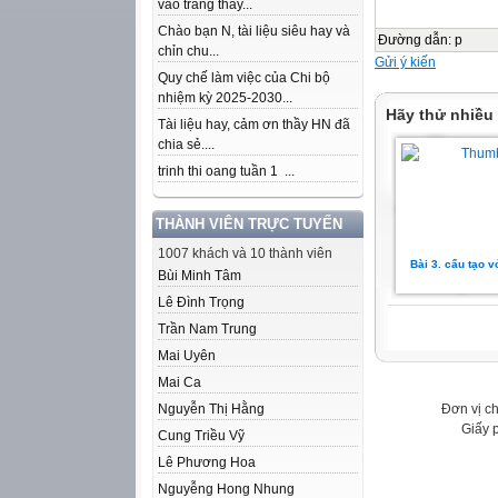
vào trang thầy...
Chào bạn N, tài liệu siêu hay và
Đường dẫn
:
p
chỉn chu...
Gửi ý kiến
Quy chế làm việc của Chi bộ
nhiệm kỳ 2025-2030...
Hãy thử nhiều
Tài liệu hay, cảm ơn thầy HN đã
chia sẻ....
trinh thi oang tuần 1 ...
THÀNH VIÊN TRỰC TUYẾN
1007 khách và 10 thành viên
Bài 3. cấu tạo 
Bùi Minh Tâm
Lê Đình Trọng
Trần Nam Trung
Mai Uyên
Mai Ca
Đơn vị c
Nguyễn Thị Hằng
Giấy 
Cung Triều Vỹ
Lê Phương Hoa
Nguyễng Hong Nhung