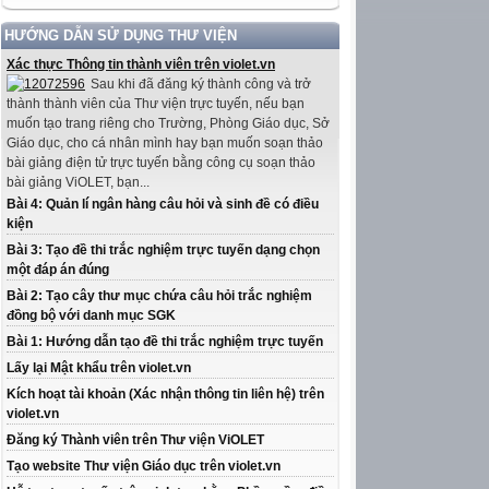
HƯỚNG DẪN SỬ DỤNG THƯ VIỆN
Xác thực Thông tin thành viên trên violet.vn
Sau khi đã đăng ký thành công và trở
thành thành viên của Thư viện trực tuyến, nếu bạn
muốn tạo trang riêng cho Trường, Phòng Giáo dục, Sở
Giáo dục, cho cá nhân mình hay bạn muốn soạn thảo
bài giảng điện tử trực tuyến bằng công cụ soạn thảo
bài giảng ViOLET, bạn...
Bài 4: Quản lí ngân hàng câu hỏi và sinh đề có điều
kiện
Bài 3: Tạo đề thi trắc nghiệm trực tuyến dạng chọn
một đáp án đúng
Bài 2: Tạo cây thư mục chứa câu hỏi trắc nghiệm
đồng bộ với danh mục SGK
Bài 1: Hướng dẫn tạo đề thi trắc nghiệm trực tuyến
Lấy lại Mật khẩu trên violet.vn
Kích hoạt tài khoản (Xác nhận thông tin liên hệ) trên
violet.vn
Đăng ký Thành viên trên Thư viện ViOLET
Tạo website Thư viện Giáo dục trên violet.vn