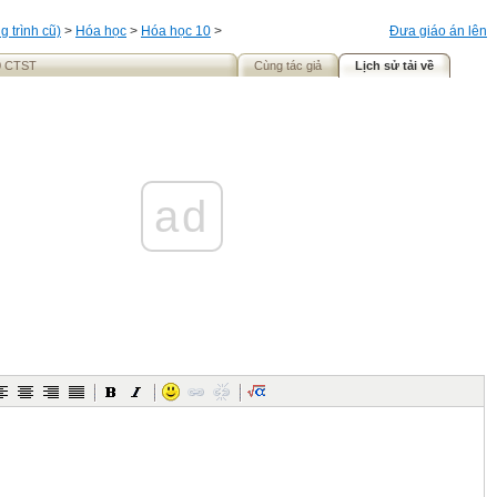
 trình cũ)
>
Hóa học
>
Hóa học 10
>
Đưa giáo án lên
0 CTST
Cùng tác giả
Lịch sử tải về
ad